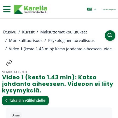
Siirry pääsisältöön
Sivupaneeli
Vierailija
Kirjaudu
Etusivu
Kurssit
Maksuttomat koulutukset
Monikulttuurisuus
Psykologinen turvallisuus
Video 1 (kesto 1.43 min): Katso johdanto aiheeseen. Videoon ei liity kysymyksiä.
VERKKO-OSOITE
Video 1 (kesto 1.43 min): Katso
johdanto aiheeseen. Videoon ei liity
kysymyksiä.
Takaisin välilehdelle
Suorituksen vaatimukset
Avaa