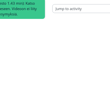
esto 1.43 min): Katso 
seen. Videoon ei liity 
Jump to activity
ysymyksiä.