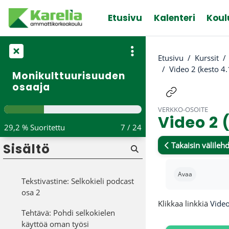
Tehtävä: Podcast 2
Siirry pääsisältöön
henkilökohtainen pohdintasi
Etusivu
Kalenteri
Koul
Inklusiivinen viestintä -diasarja
Lisää luettavaa
Etusivu
Kurssit
inklusiivisuudesta
Video 2 (kesto 4.
Monikulttuurisuuden
osaaja
Selkokieli
Tiivistä
Selkokieli-podcast, osa 1
VERKKO-OSOITE
Video 2 
29,2 % Suoritettu
7 / 24
Tekstivastine: Selkokieli podcast
osa 1
Takaisin välilehd
Sisältö
Selkokieli-podcast, osa 2
Suorituksen va
Avaa
Tekstivastine: Selkokieli podcast
osa 2
Klikkaa linkkiä
Video
Tehtävä: Pohdi selkokielen
käyttöä oman työsi