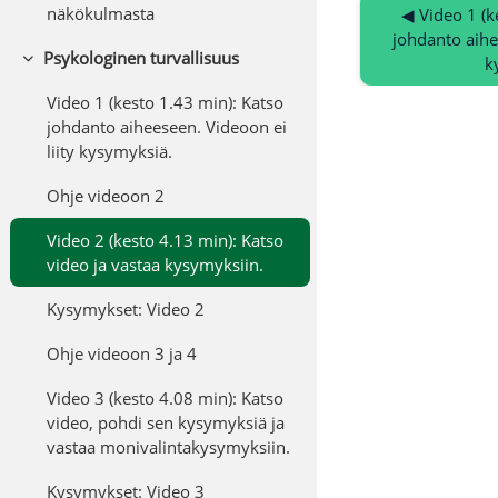
näkökulmasta
◀︎ Video 1 (k
johdanto aihee
Psykologinen turvallisuus
k
Tiivistä
Video 1 (kesto 1.43 min): Katso
johdanto aiheeseen. Videoon ei
liity kysymyksiä.
Ohje videoon 2
Video 2 (kesto 4.13 min): Katso
video ja vastaa kysymyksiin.
Kysymykset: Video 2
Ohje videoon 3 ja 4
Video 3 (kesto 4.08 min): Katso
video, pohdi sen kysymyksiä ja
vastaa monivalintakysymyksiin.
Kysymykset: Video 3