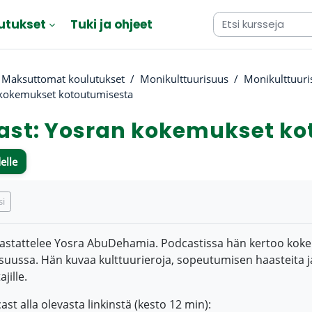
utukset
Tuki ja ohjeet
Maksuttomat koulutukset
Monikulttuurisuus
Monikulttuur
 kokemukset kotoutumisesta
ast: Yosran kokemukset ko
elle
atimukset
si
aastattelee Yosra AbuDehamia. Podcastissa hän
kertoo kok
ensuussa. Hän kuvaa kulttuurieroja, sopeutumisen haasteita 
ille.
st alla olevasta linkinstä (kesto 12 min):