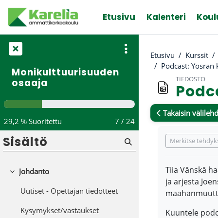
Siirry pääsisältöön
Etusivu
Kalenteri
Koul
Etusivu
Kurssit
Podcast: Yosran
Monikulttuurisuuden
TIEDOSTO
osaaja
Podc
Takaisin välilehd
29,2 % Suoritettu
7 / 24
Suorituksen va
Sisältö
Merkitse tehdyk
Tiia Vänskä h
Johdanto
Tiivistä
ja arjesta Jo
Uutiset - Opettajan tiedotteet
maahanmuuttaj
Kysymykset/vastaukset
Kuuntele podca