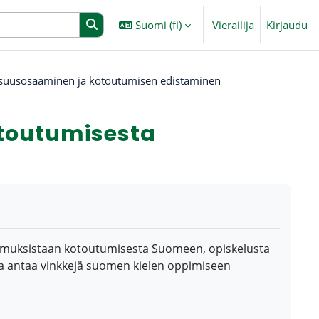
Suomi ‎(fi)‎
Vierailija
Kirjaudu
isuusosaaminen ja kotoutumisen edistäminen
toutumisesta
emuksistaan kotoutumisesta Suomeen, opiskelusta
ja antaa vinkkejä suomen kielen oppimiseen