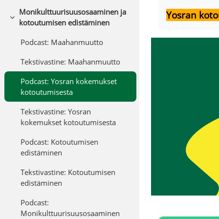
Monikulttuurisuusosaaminen ja
Yosran kot
Tiivistä
kotoutumisen edistäminen
Podcast: Maahanmuutto
Tekstivastine: Maahanmuutto
Podcast: Yosran kokemukset
kotoutumisesta
Tekstivastine: Yosran
kokemukset kotoutumisesta
Podcast: Kotoutumisen
edistäminen
Tekstivastine: Kotoutumisen
edistäminen
Podcast:
Monikulttuurisuusosaaminen