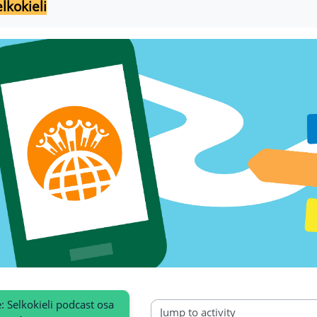
lkokieli
e: Selkokieli podcast osa 