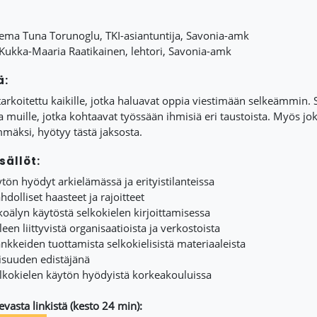
 Sema Tuna Torunoglu, TKI-asiantuntija, Savonia-amk
 Kukka-Maaria Raatikainen, lehtori, Savonia-amk
ä:
rkoitettu kaikille, jotka haluavat oppia viestimään selkeämmin. Se s
ja muille, jotka kohtaavat työssään ihmisiä eri taustoista. Myös j
äksi, hyötyy tästä jaksosta.
sällöt:
ytön hyödyt arkielämässä ja erityistilanteissa
dolliset haasteet ja rajoitteet
koälyn käytöstä selkokielen kirjoittamisessa
leen liittyvistä organisaatioista ja verkostoista
nkkeiden tuottamista selkokielisistä materiaaleista
lisuuden edistäjänä
lkokielen käytön hyödyistä korkeakouluissa
evasta linkistä (kesto 24 min):