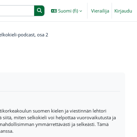
Suomi ‎(fi)‎
Vierailija
Kirjaudu
elkokieli-podcast, osa 2
tikorkeakoulun suomen kielen ja viestinnän lehtori
iitä, miten selkokieli voi helpottaa vuorovaikutusta ja
ä mahdollisimman ymmärrettävästi ja selkeästi. Tämä
kanssa.