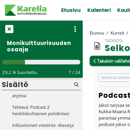
Tiivistä
Siirry pääsisältöön
Etusivu
Kalenteri
Koul
Podcast 1 - Kieli- ja
kulttuuritietoisuus
Tekstivastine: Podcast 1 Kieli- ja
Etusivu
Kurssit
kulttuuritietoisuus
TIEDOSTO
Monikulttuurisuuden
Selko
Tehtävä: Podcast 1 pikatentti
osaaja
Podcast 2 - Kieli- ja
Takaisin välilehd
kulttuuritietoisuus korkeakoulun
arjessa
Suorituksen va
29,2 % Suoritettu
7 / 24
Merkitse tehdyk
Tekstivastine: Podcast 2 Kieli- ja
Sisältö
kulttuuritietoisuus korkeakoulun
Podcast
arjessa
Jakso tarjoaa s
Tehtävä: Podcast 2
Kukka-Maaria Ra
henkilökohtainen pohdintasi
parantaa ymmärr
podcast-jakso o
Inklusiivinen viestintä -diasarja