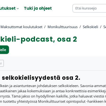
utukset
Tuki ja ohjeet
Maksuttomat koulutukset
Monikulttuurisuus
Selkokieli
S
kieli-podcast, osa 2
elle
atimukset
si
 selkokielisyydestä osa 2.
elkeän ja asiantuntevan johdatuksen selkokieleen. Savonia-ammat
atikainen jakaa kokemuksiaan ja antaa konkreettisia esimerkkejä s
ystä. Tämä jakso on hyödyllinen kaikille, jotka haluavat viesti
n tuotettu yhteistyössä Monikulttuuriset opintopolut -hankkeen 