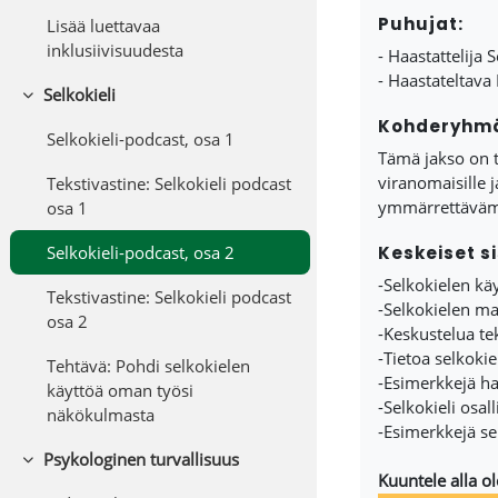
Puhujat:
Lisää luettavaa
inklusiivisuudesta
- Haastattelija
- Haastateltava
Selkokieli
Tiivistä
Kohderyhm
Selkokieli-podcast, osa 1
Tämä jakso on ta
viranomaisille 
Tekstivastine: Selkokieli podcast
ymmärrettävämm
osa 1
Keskeiset si
Selkokieli-podcast, osa 2
-Selkokielen kä
Tekstivastine: Selkokieli podcast
-Selkokielen mah
osa 2
-Keskustelua te
-Tietoa selkokie
Tehtävä: Pohdi selkokielen
-Esimerkkejä ha
käyttöä oman työsi
-Selkokieli osal
näkökulmasta
-Esimerkkejä se
Psykologinen turvallisuus
Tiivistä
Kuuntele alla ol