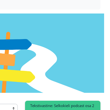
Tekstivastine: Selkokieli podcast osa 2 