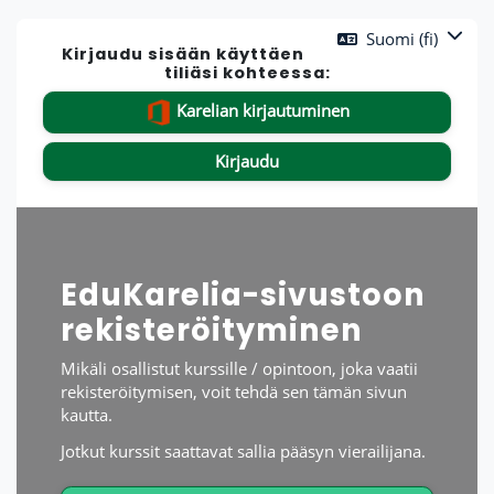
Siirry pääsisältöön
Suomi ‎(fi)‎
Kirjaudu sisään käyttäen
Ohita luodaksesi uuden tilin
tiliäsi kohteessa:
Karelian kirjautuminen
Kirjaudu
EduKarelia-sivustoon
rekisteröityminen
Mikäli osallistut kurssille / opintoon, joka vaatii
rekisteröitymisen, voit tehdä sen tämän sivun
kautta.
Jotkut kurssit saattavat sallia pääsyn vierailijana.