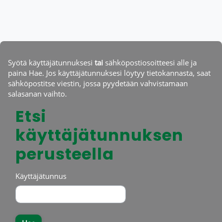
Siirry pääsisältöön
Syötä käyttäjätunnuksesi
tai
sähköpostiosoitteesi alle ja
paina Hae. Jos käyttäjätunnuksesi löytyy tietokannasta, saat
sähköpostitse viestin, jossa pyydetään vahvistamaan
salasanan vaihto.
Etsi
Etsi käyttäjätunnuksen perusteella
käyttäjätunnuksen
perusteella
Käyttäjätunnus