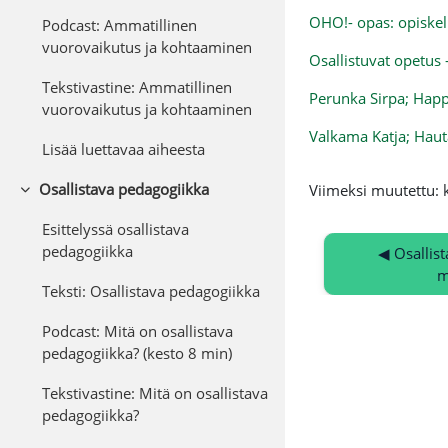
OHO!- opas: opiskel
Podcast: Ammatillinen
vuorovaikutus ja kohtaaminen
Osallistuvat opetus
Tekstivastine: Ammatillinen
Perunka Sirpa; Happo
vuorovaikutus ja kohtaaminen
Valkama Katja; Haut
Lisää luettavaa aiheesta
Osallistava pedagogiikka
Viimeksi muutettu: 
Tiivistä
Esittelyssä osallistava
pedagogiikka
◀︎ Osallis
m
Teksti: Osallistava pedagogiikka
Podcast: Mitä on osallistava
pedagogiikka? (kesto 8 min)
Tekstivastine: Mitä on osallistava
pedagogiikka?