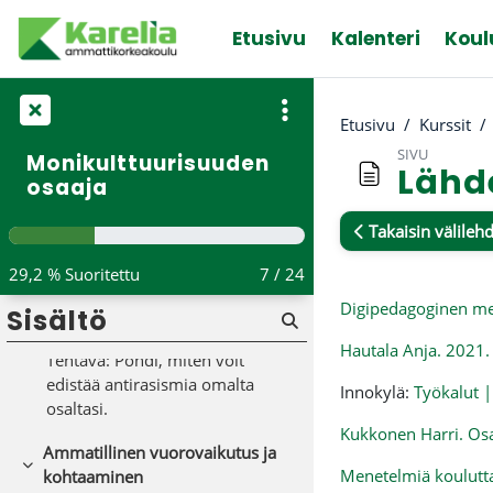
Lisenssi ja tekijät
Siirry pääsisältöön
Etusivu
Kalenteri
Koul
Rasismi ja konfliktien sovittelu
Tiivistä
Podcast: Rasismi korkeakoulussa
Etusivu
Kurssit
Tekstivastine: Rasismi
SIVU
Monikulttuurisuuden
korkeakoulussa
Lähd
osaaja
Podcast: Konfliktien sovittelu
Takaisin välilehd
Tekstivastine: Konfliktien
Suorituksen va
sovittelu
29,2 % Suoritettu
7 / 24
Digipedagoginen m
Sisältö
Antirasistinen Suomi -lautapeli
Hautala Anja. 2021.
Tehtävä: Pohdi, miten voit
edistää antirasismia omalta
Innokylä:
Työkalut |
osaltasi.
Kukkonen Harri. Osa
Ammatillinen vuorovaikutus ja
Tiivistä
Menetelmiä kouluttaj
kohtaaminen