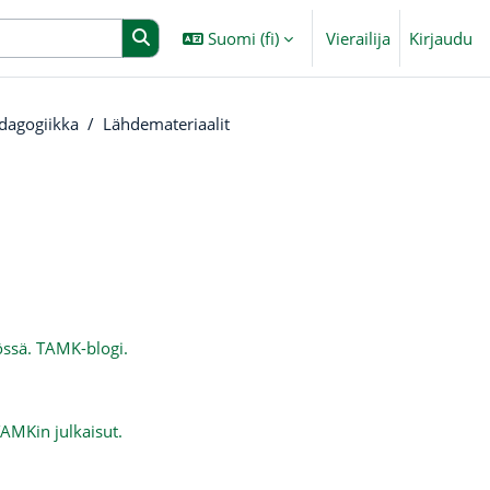
Suomi ‎(fi)‎
Vierailija
Kirjaudu
edagogiikka
Lähdemateriaalit
össä. TAMK-blogi.
AMKin julkaisut.