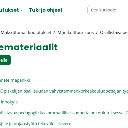
utukset
Tuki ja ohjeet
Maksuttomat koulutukset
Monikulttuurisuus
Osallistava p
emateriaalit
elle
atimukset
enetelmäpankki
 Opiskelijan osallisuuden vahvistaminenkorkeakouluopettajan ty
 Innokylä
llistavaa pedagogiikkaa ammatillisessaopettajankoulutuksessa. T
ille ja ohjaustyötä tekeville - Tevere