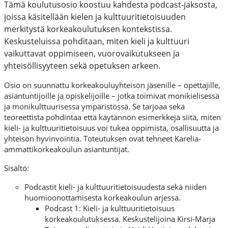
Tämä koulutusosio koostuu kahdesta podcast-jaksosta,
joissa käsitellään kielen ja kulttuuritietoisuuden
merkitystä korkeakoulutuksen kontekstissa.
Keskusteluissa pohditaan, miten kieli ja kulttuuri
vaikuttavat oppimiseen, vuorovaikutukseen ja
yhteisöllisyyteen sekä opetuksen arkeen.
Osio on suunnattu korkeakouluyhteisön jäsenille – opettajille,
asiantuntijoille ja opiskelijoille – jotka toimivat monikielisessä
ja monikulttuurisessa ympäristössä. Se tarjoaa sekä
teoreettista pohdintaa että käytännön esimerkkejä siitä, miten
kieli- ja kulttuuritietoisuus voi tukea oppimista, osallisuutta ja
yhteisön hyvinvointia. Toteutuksen ovat tehneet Karelia-
ammattikorkeakoulun asiantuntijat.
Sisältö:
Podcastit kieli- ja kulttuuritietoisuudesta sekä niiden
huomioonottamisesta korkeakoulun arjessa.
Podcast 1: Kieli- ja kulttuuritietoisuus
korkeakoulutuksessa. Keskustelijoina Kirsi-Marja