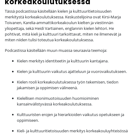
korkeakoulutuksessa
Tässä podcastissa käsitellään kielen ja kulttuuritietoisuuden
merkitystä korkeakoulutuksessa. Keskustelijoina ovat Kirsi-Marja
Toivanen, Karelia-ammattikorkeakoulun kielten ja viestinnän
yliopettaja, sekä Heidi Vartiainen, englannin kielen lehtori. He
pohtivat, mitä kieli ja kulttuuri tarkoittavat, miten ne ilmenevät ja
miten niiden tulisi toteutua korkeakoulutuksessa.
Podcastissa käsitellään muun muassa seuraavia teemoja:
Kielen merkitys identiteetin ja kulttuurin kantajana.
Kielen ja kulttuurin vaikutus ajatteluun ja vuorovaikutukseen.
Kielen rooli korkeakoulutuksessa työn tekemisen, tiedon
jakamisen ja oppimisen välineenä.
Kielellisen monimuotoisuuden huomioiminen
kansainvälistyvässä korkeakoulutuksessa.
Kulttuuristen erojen ja hierarkioiden vaikutus opetukseen ja
oppimiseen.
Kieli- ja kulttuuritietoisuuden merkitys korkeakouluyhteisössä