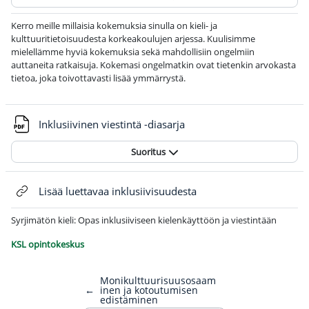
Kerro meille millaisia kokemuksia sinulla on kieli- ja
kulttuuritietoisuudesta korkeakoulujen arjessa. Kuulisimme
mielellämme hyviä kokemuksia sekä mahdollisiin ongelmiin
auttaneita ratkaisuja. Kokemasi ongelmatkin ovat tietenkin arvokasta
tietoa, joka toivottavasti lisää ymmärrystä.
Tiedosto
Inklusiivinen viestintä -diasarja
Suoritus
Verkko-osoite
Lisää luettavaa inklusiivisuudesta
Syrjimätön kieli: Opas inklusiiviseen kielenkäyttöön ja viestintään
KSL opintokeskus
Monikulttuurisuusosaam
←
inen ja kotoutumisen
edistäminen