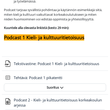
ja työelämässä.
Podcast tarjoaa syvällistä pohdintaa ja käytännön esimerkkejä siitä,
miten kieli ja kulttuuri vaikuttavat korkeakoulutukseen ja miten
niiden huomioiminen voi edistää oppimista ja yhteisöllisyyttä.
Kuuntele alla olevasta linkistä (kesto 29 min):
Podcast 1 Kieli- ja kulttuuritietoisuus
Tiedo
Tekstivastine: Podcast 1 Kieli- ja kulttuuritietoisuus
Tehtävä: Podcast 1 pikatentti
Suoritus
Podcast 2 - Kieli- ja kulttuuritietoisuus korkeakoulun
Tiedosto
arjessa