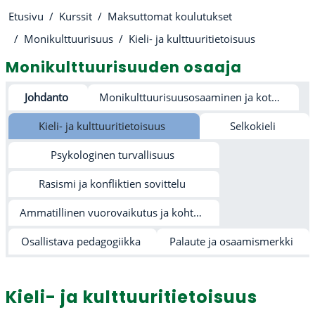
Etusivu
Kurssit
Maksuttomat koulutukset
Monikulttuurisuus
Kieli- ja kulttuuritietoisuus
Monikulttuurisuuden osaaja
Osion ääriviiva
Johdanto
Monikulttuurisuusosaaminen ja kotoutumisen edistäminen
Kieli- ja kulttuuritietoisuus
Selkokieli
Psykologinen turvallisuus
Rasismi ja konfliktien sovittelu
Ammatillinen vuorovaikutus ja kohtaaminen
Osallistava pedagogiikka
Palaute ja osaamismerkki
Kieli- ja kulttuuritietoisuus