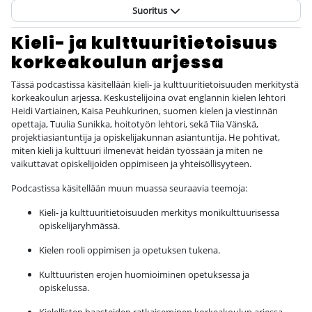
Suoritus
Kieli- ja kulttuuritietoisuus
korkeakoulun arjessa
Tässä podcastissa käsitellään kieli- ja kulttuuritietoisuuden merkitystä
korkeakoulun arjessa. Keskustelijoina ovat englannin kielen lehtori
Heidi Vartiainen, Kaisa Peuhkurinen, suomen kielen ja viestinnän
opettaja, Tuulia Sunikka, hoitotyön lehtori, sekä Tiia Vänskä,
projektiasiantuntija ja opiskelijakunnan asiantuntija. He pohtivat,
miten kieli ja kulttuuri ilmenevät heidän työssään ja miten ne
vaikuttavat opiskelijoiden oppimiseen ja yhteisöllisyyteen.
Podcastissa käsitellään muun muassa seuraavia teemoja:
Kieli- ja kulttuuritietoisuuden merkitys monikulttuurisessa
opiskelijaryhmässä.
Kielen rooli oppimisen ja opetuksen tukena.
Kulttuuristen erojen huomioiminen opetuksessa ja
opiskelussa.