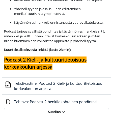
Kielellisten haasteiden ratkaiseminen korkeakoulun arjessa.
Yhteisöllisyyden ja osallisuuden edistäminen
monikulttuurisessa ympäristössä.
Käytännön esimerkkejä onnistuneesta vuorovaikutuksesta.
Podcast tarjoaa syvällistä pohdintaa ja käytännön esimerkkejä siitä,
miten kieli ja kulttuuri vaikuttavat korkeakoulun arkeen ja miten
niiden huomioiminen voi edistää oppimista ja yhteisöllisyyttä.
Kuuntele alla olevasta linkistä
(kesto 23 min)
:
Podcast 2 Kieli- ja kulttuuritietoisuus
korkeakoulun arjessa
Tekstivastine: Podcast 2 Kieli- ja kulttuuritietoisuus
Tiedosto
korkeakoulun arjessa
Tehtävä: Podcast 2 henkilökohtainen pohdintasi
Suoritus