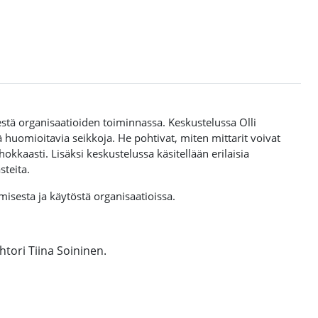
stä organisaatioiden toiminnassa. Keskustelussa Olli
ä huomioitavia seikkoja. He pohtivat, miten mittarit voivat
okkaasti. Lisäksi keskustelussa käsitellään erilaisia
steita.
isesta ja käytöstä organisaatioissa.
htori Tiina Soininen
.