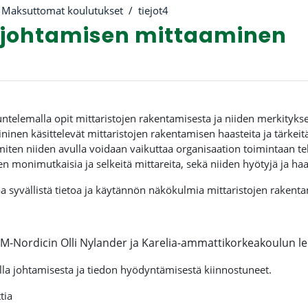
Maksuttomat koulutukset
tiejot4
a johtamisen mittaaminen
riviiva
ntelemalla opit mittaristojen rakentamisesta ja niiden merkitykse
ininen käsittelevät mittaristojen rakentamisen haasteita ja tärkeit
miten niiden avulla voidaan vaikuttaa organisaation toimintaan teh
en monimutkaisia ja selkeitä mittareita, sekä niiden hyötyjä ja haa
 syvällistä tietoa ja käytännön näkökulmia mittaristojen rakentam
SM-Nordicin
Olli Nylander ja Karelia-ammattikorkeakoulun le
lla johtamisesta ja tiedon hyödyntämisestä kiinnostuneet.
tia