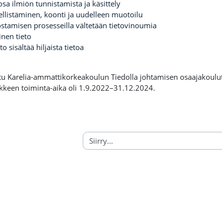
osa ilmiön tunnistamista ja käsittely
ellistäminen, koonti ja uudelleen muotoilu
tamisen prosesseilla vältetään tietovinoumia
nen tieto
to sisältää hiljaista tietoa
ttu Karelia-ammattikorkeakoulun Tiedolla johtamisen osaajakoulut
kkeen toiminta-aika oli 1.9.2022–31.12.2024.