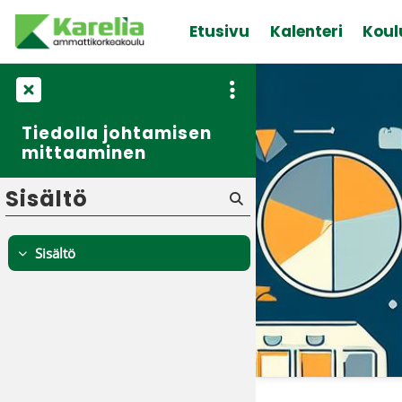
Siirry pääsisältöön
Etusivu
Kalenteri
Koul
Tiedolla johtamisen
mittaaminen
Sisältö
Sisältö
Tiivistä