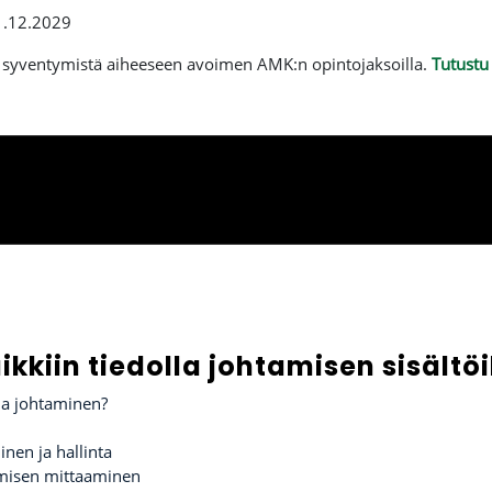
.12.2029
 syventymistä aiheeseen avoimen AMK:n opintojaksoilla.
Tutustu 
ikkiin tiedolla johtamisen sisältöi
la johtaminen?
nen ja hallinta
amisen mittaaminen