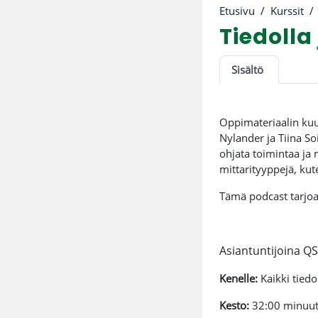
Etusivu
Kurssit
Tiedoll
Osion ää
Sisältö
Oppimateriaalin kuu
Nylander ja Tiina So
ohjata toimintaa ja 
mittarityyppejä, kut
Tämä podcast tarjoaa
Asiantuntijoina Q
Kenelle:
Kaikki tiedo
Kesto:
32:00 minuut