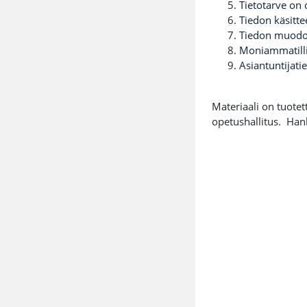
Tietotarve on 
Tiedon käsitte
Tiedon muodos
Moniammatilli
Asiantuntijatie
Materiaali on tuote
opetushallitus. Han