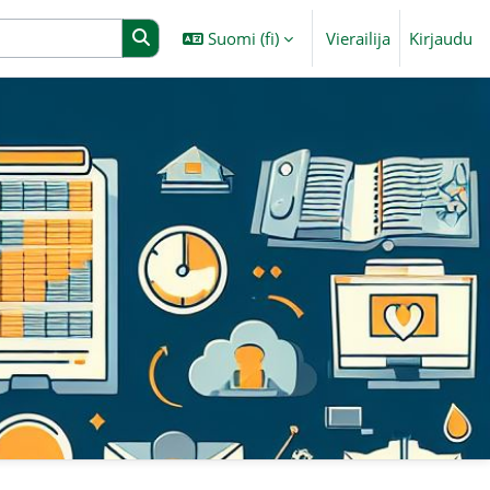
Suomi ‎(fi)‎
Vierailija
Kirjaudu