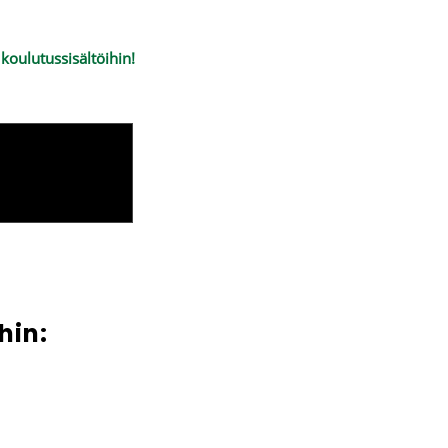
koulutussisältöihin!
hin: