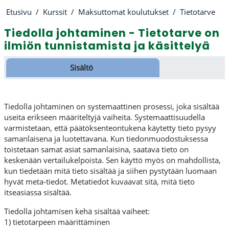
Etusivu
Kurssit
Maksuttomat koulutukset
Tietotarve
Tiedolla johtaminen - Tietotarve on
ilmiön tunnistamista ja käsittelyä
Osion ääriviiva
Sisältö
Tiedolla johtaminen on systemaattinen prosessi, joka sisältää
useita erikseen määriteltyjä vaiheita. Systemaattisuudella
varmistetaan, että päätöksenteontukena käytetty tieto pysyy
samanlaisena ja luotettavana. Kun tiedonmuodostuksessa
toistetaan samat asiat samanlaisina, saatava tieto on
keskenään vertailukelpoista. Sen käyttö myös on mahdollista,
kun tiedetään mitä tieto sisältää ja siihen pystytään luomaan
hyvät meta-tiedot. Metatiedot kuvaavat sitä, mitä tieto
itseasiassa sisältää.
Tiedolla johtamisen kehä sisältää vaiheet:
1) tietotarpeen määrittäminen