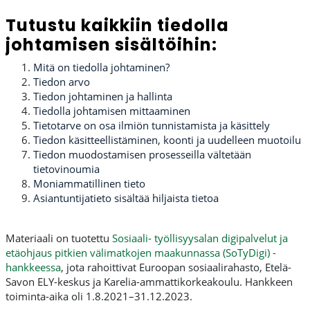
Tutustu kaikkiin tiedolla
johtamisen sisältöihin:
Mitä on tiedolla johtaminen?
Tiedon arvo
Tiedon johtaminen ja hallinta
Tiedolla johtamisen mittaaminen
Tietotarve on osa ilmiön tunnistamista ja käsittely
Tiedon käsitteellistäminen, koonti ja uudelleen muotoilu
Tiedon muodostamisen prosesseilla vältetään
tietovinoumia
Moniammatillinen tieto
Asiantuntijatieto sisältää hiljaista tietoa
Materiaali on tuotettu
Sosiaali- työllisyysalan digipalvelut ja
etäohjaus pitkien välimatkojen maakunnassa (SoTyDigi) -
hankkeessa
, jota rahoittivat Euroopan sosiaalirahasto, Etelä-
Savon ELY-keskus ja Karelia-ammattikorkeakoulu. Hankkeen
toiminta-aika oli 1.8.2021–31.12.2023.