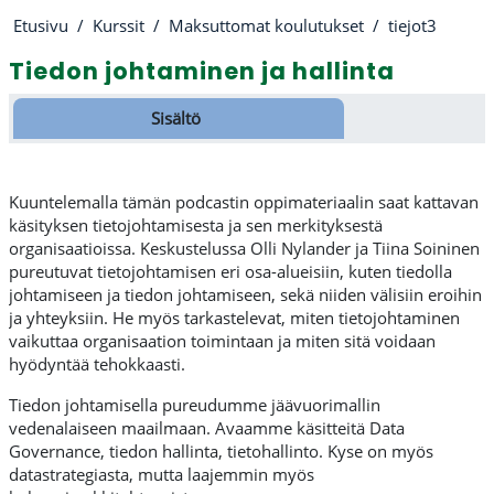
Etusivu
Kurssit
Maksuttomat koulutukset
tiejot3
Tiedon johtaminen ja hallinta
Osion ääriviiva
Sisältö
Kuuntelemalla tämän podcastin oppimateriaalin saat kattavan
käsityksen tietojohtamisesta ja sen merkityksestä
organisaatioissa. Keskustelussa Olli Nylander ja Tiina Soininen
pureutuvat tietojohtamisen eri osa-alueisiin, kuten tiedolla
johtamiseen ja tiedon johtamiseen, sekä niiden välisiin eroihin
ja yhteyksiin. He myös tarkastelevat, miten tietojohtaminen
vaikuttaa organisaation toimintaan ja miten sitä voidaan
hyödyntää tehokkaasti.
Tiedon johtamisella pureudumme jäävuorimallin
vedenalaiseen maailmaan. Avaamme käsitteitä Data
Governance, tiedon hallinta, tietohallinto. Kyse on myös
datastrategiasta, mutta laajemmin myös