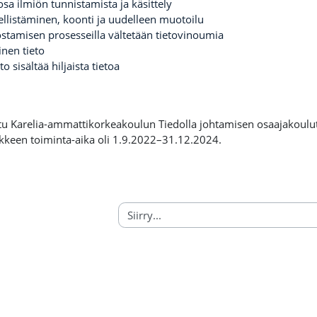
osa ilmiön tunnistamista ja käsittely
ellistäminen, koonti ja uudelleen muotoilu
tamisen prosesseilla vältetään tietovinoumia
nen tieto
to sisältää hiljaista tietoa
ttu Karelia-ammattikorkeakoulun Tiedolla johtamisen osaajakoulut
kkeen toiminta-aika oli 1.9.2022–31.12.2024.