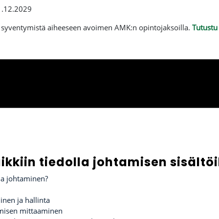
.12.2029
 syventymistä aiheeseen avoimen AMK:n opintojaksoilla.
Tutustu 
ikkiin tiedolla johtamisen sisältöi
la johtaminen?
nen ja hallinta
amisen mittaaminen