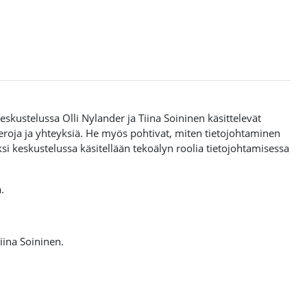
eskustelussa Olli Nylander ja Tiina Soininen käsittelevät
n eroja ja yhteyksiä. He myös pohtivat, miten tietojohtaminen
si keskustelussa käsitellään tekoälyn roolia tietojohtamisessa
.
iina Soininen
.