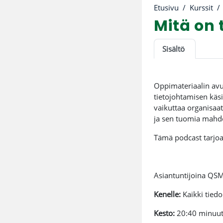
Etusivu
Kurssit
Mitä on 
Osion ää
Sisältö
Oppimateriaalin avul
tietojohtamisen käsi
vaikuttaa organisaat
ja sen tuomia mahdo
Tämä podcast tarjoaa
Asiantuntijoina QS
Kenelle:
Kaikki tiedo
Kesto:
20:40 minuut