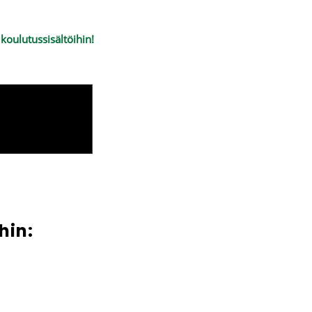
koulutussisältöihin!
hin: