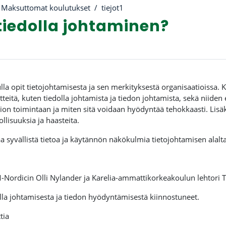
Maksuttomat koulutukset
tiejot1
tiedolla johtaminen?
riviiva
la opit tietojohtamisesta ja sen merkityksestä organisaatioissa. K
tteitä, kuten tiedolla johtamista ja tiedon johtamista, sekä niide
ion toimintaan ja miten sitä voidaan hyödyntää tehokkaasti. Lisäk
llisuuksia ja haasteita.
 syvällistä tietoa ja käytännön näkökulmia tietojohtamisen alalta
M-Nordicin
Olli Nylander ja Karelia-ammattikorkeakoulun lehtori T
lla johtamisesta ja tiedon hyödyntämisestä kiinnostuneet.
tia