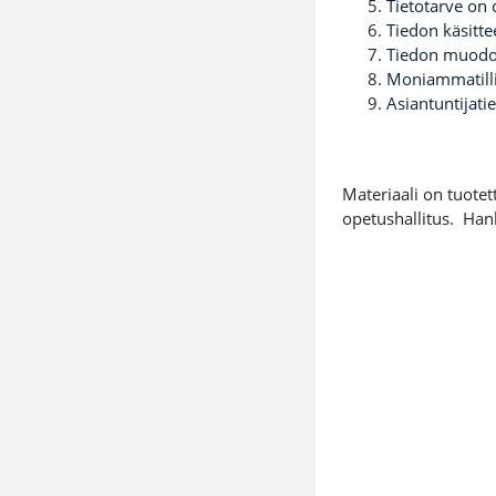
Tietotarve on 
Tiedon käsitte
Tiedon muodos
Moniammatilli
Asiantuntijatie
Materiaali on tuote
opetushallitus. Han