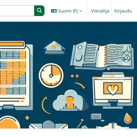
Suomi ‎(fi)‎
Vierailija
Kirjaudu