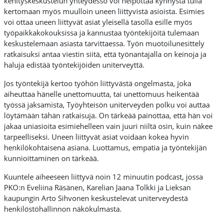
kehityskeskustelun yhteydessö voi helpottaa kynnystä tulla
kertomaan myös muulloin uneen liittyvistä asioista. Esimies
voi ottaa uneen liittyvät asiat yleisellä tasolla esille myös
työpaikkakokouksissa ja kannustaa työntekijöitä tulemaan
keskustelemaan asiasta tarvittaessa. Työn muotoilunesittely
ratkaisuksi antaa viestin siitä, että työnantajalla on keinoja ja
haluja edistää työntekijöiden uniterveyttä.
Jos työntekijä kertoo työhön liittyvästä ongelmasta, joka
aiheuttaa hänelle unettomuutta, tai unettomuus heikentää
työssä jaksamista, Työyhteisön uniterveyden polku voi auttaa
löytämään tähän ratkaisuja. On tärkeää painottaa, että hän voi
jakaa uniasioita esimiehelleen vain juuri niiltä osin, kuin näkee
tarpeelliseksi. Uneen liittyvät asiat voidaan kokea hyvin
henkilökohtaisena asiana. Luottamus, empatia ja työntekijän
kunnioittaminen on tärkeää.
Kuuntele aiheeseen liittyvä noin 12 minuutin podcast, jossa
PKO:n Eveliina Räsänen, Karelian Jaana Tolkki ja Lieksan
kaupungin Arto Sihvonen keskustelevat uniterveydestä
henkilöstöhallinnon näkökulmasta.