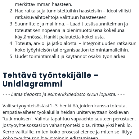
merkittävimmän haasteen.
Hae ratkaisuja tunnistettuihin haasteisiin – Ideoi villisti
ratkaisuvaihtoehtoja valittuun haasteeseen.
Suunnittele ja mallinna. – Laadit testisuunnitelman ja
toteutat sen nopeana ja pienimuotoisena kokeiluna
käytännössä. Hankit palautetta kokeilusta.
Toteuta, arvioi ja jatkojalosta. – Integroit uuden ratkaisun
koko työyhteisön tai organisaation toimintamalleihin.
Uudet toimintamallit ja käytännöt osaksi työn arkea
Tehtävä työntekijälle –
Unidiagrammi
- - - Lataa tiedosto ja esimerkkitiedosto sivun lopusta. - - -
Valitse työyhteisöstäsi 1–3 henkilöä, joiden kanssa toteutat
empatiavaiheen työkaluilla heidän uniterveyttään koskevan
”tutkimuksen”. Valinta tapahtuu vapaaehtoisuuteen perustuen.
Jos työyhteisössäsi on vähän työntekijöitä, riittää yksi henkilö.
Kerro valituille, miten koko prosessi etenee ja miten se liittyy
koko työyhteisön hyvinvoinnin edistämiseen.