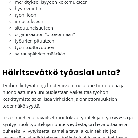
merkityksellisyyden kokemukseen
hyvinvointiin
työn iloon
innostukseen
sitoutuneisuuteen
organisaation ”pitovoimaan”
työurien pituuteen
työn tuottavuuteen
sairauspäivien määrään
Häiritsevätkö työasiat unta?
Työhön liittyvät ongelmat voivat ilmetä unettomuutena ja
huonolaatuinen uni puolestaan vaikeuttaa työhön
keskittymistä sekä lisää virheiden ja onnettomuuksien
todennäköisyyttä.
Jos esimiehenä havaitset muutoksia työntekijän työkyvyssä ja
syntyy huoli työntekijän uniterveydestä, on hyvä ottaa asia
puheeksi viivytyksettä, samalla tavalla kuin tekisit, jos
kyseessä olisi mikä tahansa työkykyä uhkaava tai haittaava