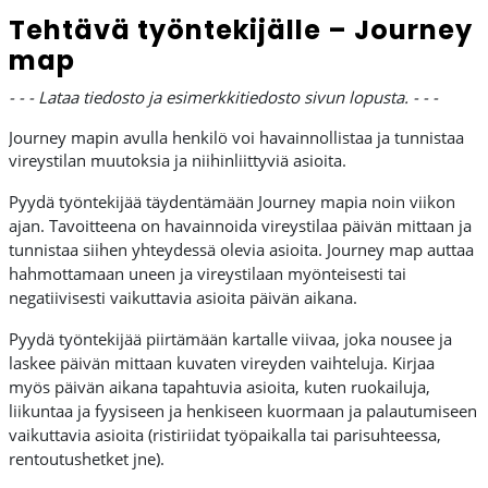
Tehtävä työntekijälle – Journey
map
- - - Lataa tiedosto ja esimerkkitiedosto sivun lopusta. - - -
Journey mapin avulla henkilö voi havainnollistaa ja tunnistaa
vireystilan muutoksia ja niihinliittyviä asioita.
Pyydä työntekijää täydentämään Journey mapia noin viikon
ajan. Tavoitteena on havainnoida vireystilaa päivän mittaan ja
tunnistaa siihen yhteydessä olevia asioita. Journey map auttaa
hahmottamaan uneen ja vireystilaan myönteisesti tai
negatiivisesti vaikuttavia asioita päivän aikana.
Pyydä työntekijää piirtämään kartalle viivaa, joka nousee ja
laskee päivän mittaan kuvaten vireyden vaihteluja. Kirjaa
myös päivän aikana tapahtuvia asioita, kuten ruokailuja,
liikuntaa ja fyysiseen ja henkiseen kuormaan ja palautumiseen
vaikuttavia asioita (ristiriidat työpaikalla tai parisuhteessa,
rentoutushetket jne).