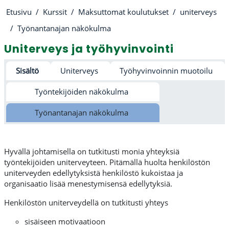
Etusivu
Kurssit
Maksuttomat koulutukset
uniterveys
Työnantanajan näkökulma
Uniterveys ja työhyvinvointi
Osion ääriviiva
Sisältö
Uniterveys
Työhyvinvoinnin muotoilu
Työntekijöiden näkökulma
Työnantanajan näkökulma
Hyvällä johtamisella on tutkitusti monia yhteyksiä
työntekijöiden uniterveyteen. Pitämällä huolta henkilöstön
uniterveyden edellytyksistä henkilöstö kukoistaa ja
organisaatio lisää menestymisensä edellytyksiä.
Henkilöstön uniterveydellä on tutkitusti yhteys
sisäiseen motivaatioon