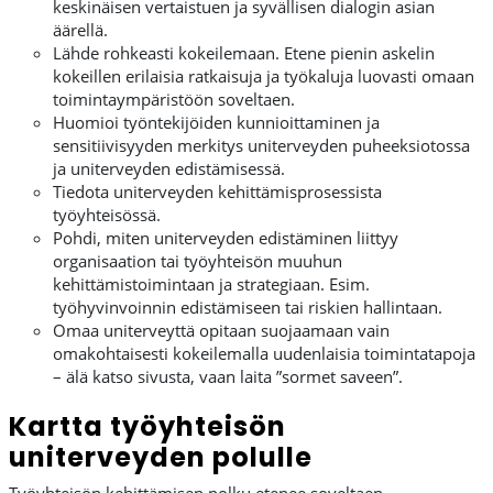
keskinäisen vertaistuen ja syvällisen dialogin asian
äärellä.
Lähde rohkeasti kokeilemaan. Etene pienin askelin
kokeillen erilaisia ratkaisuja ja työkaluja luovasti omaan
toimintaympäristöön soveltaen.
Huomioi työntekijöiden kunnioittaminen ja
sensitiivisyyden merkitys uniterveyden puheeksiotossa
ja uniterveyden edistämisessä.
Tiedota uniterveyden kehittämisprosessista
työyhteisössä.
Pohdi, miten uniterveyden edistäminen liittyy
organisaation tai työyhteisön muuhun
kehittämistoimintaan ja strategiaan. Esim.
työhyvinvoinnin edistämiseen tai riskien hallintaan.
Omaa uniterveyttä opitaan suojaamaan vain
omakohtaisesti kokeilemalla uudenlaisia toimintatapoja
– älä katso sivusta, vaan laita ”sormet saveen”.
Kartta työyhteisön
uniterveyden polulle