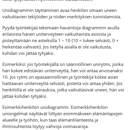
Unidiagrammin täyttäminen avaa henkilön omaan uneen
vaikuttavien tekijöiden ja niiden merkityksen tunnistamista.
Pyydä työntekijää tekemään havaintoja diagrammin avulla
erilaisista hänen uniterveyteen vaikuttavista asioista ja
pisteyttämään ne asteikolla 1 – 10 (10 = tukee selvästi, 0 =
heikentää vahvasti). Jos tietyllä asialla ei ole vaikutusta,
kohdan voi jättää tyhjäksi.
Esimerkiksi: jos työntekijällä on säännöllinen unirytmi, jonka
hän kokee edistävän uniterveyttä, hän voi antaa arvosanaksi
10. Jos rytmi on epäsäännöllinen ja työntekijä kokee asian
haittaavan uniterveyttä selvästi, pisteitä voi antaa yhden. Jos
henkilöllä ei ole sairauksia, jotka vaikuttasivat uneen, hän voi
jättää kohdan tyhjäksi.
Esimerkkihenkilön unidiagrammi. Esimerkkihenkilön
uniongelmat näyttävät liittyän enimmäkseen elämäntapojen
alueelle ja työhön, kun taas elämäntilanteesta ja
ihmissuhteista löytyy vahvoja voimavaroja.