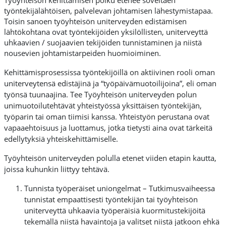
Työyhteisön kehittämisen polku etenee soveltaen
työntekijälähtöisen, palvelevan johtamisen lähestymistapaa.
Toisin sanoen työyhteisön uniterveyden edistämisen
lähtökohtana ovat työntekijöiden yksilöllisten, uniterveyttä
uhkaavien / suojaavien tekijöiden tunnistaminen ja niistä
nousevien johtamistarpeiden huomioiminen.
Kehittämisprosessissa työntekijöillä on aktiivinen rooli oman
uniterveytensä edistäjinä ja “työpäivämuotoilijoina”, eli oman
työnsä tuunaajina.
Tee Työyhteisön uniterveyden polun
unimuotoilutehtävät yhteistyössä yksittäisen työntekijän,
työparin tai oman tiimisi kanssa.
Yhteistyön perustana ovat
vapaaehtoisuus ja luottamus, jotka tietysti aina ovat tärkeitä
edellytyksiä yhteiskehittämiselle.
Työyhteisön uniterveyden polulla etenet viiden etapin kautta,
joissa kuhunkin liittyy tehtävä.
Tunnista työperäiset uniongelmat – Tutkimusvaiheessa
tunnistat empaattisesti työntekijän tai työyhteisön
uniterveyttä uhkaavia työperäisiä kuormitustekijöitä
tekemällä niistä havaintoja ja valitset niistä jatkoon ehkä