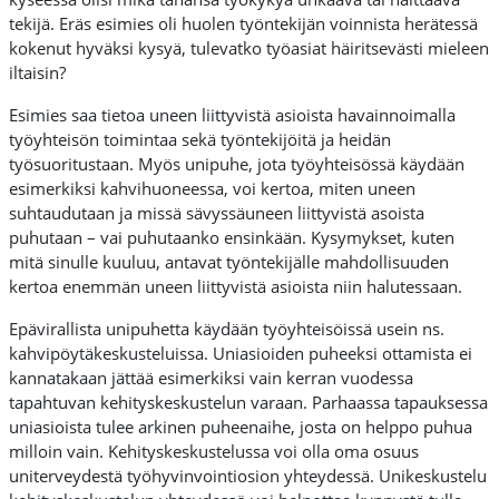
tekijä. Eräs esimies oli huolen työntekijän voinnista herätessä
kokenut hyväksi kysyä, tulevatko työasiat häiritsevästi mieleen
iltaisin?
Esimies saa tietoa uneen liittyvistä asioista havainnoimalla
työyhteisön toimintaa sekä työntekijöitä ja heidän
työsuoritustaan. Myös unipuhe, jota työyhteisössä käydään
esimerkiksi kahvihuoneessa, voi kertoa, miten uneen
suhtaudutaan ja missä sävyssäuneen liittyvistä asoista
puhutaan – vai puhutaanko ensinkään. Kysymykset, kuten
mitä sinulle kuuluu, antavat työntekijälle mahdollisuuden
kertoa enemmän uneen liittyvistä asioista niin halutessaan.
Epävirallista unipuhetta käydään työyhteisöissä usein ns.
kahvipöytäkeskusteluissa. Uniasioiden puheeksi ottamista ei
kannatakaan jättää esimerkiksi vain kerran vuodessa
tapahtuvan kehityskeskustelun varaan. Parhaassa tapauksessa
uniasioista tulee arkinen puheenaihe, josta on helppo puhua
milloin vain. Kehityskeskustelussa voi olla oma osuus
uniterveydestä työhyvinvointiosion yhteydessä. Unikeskustelu