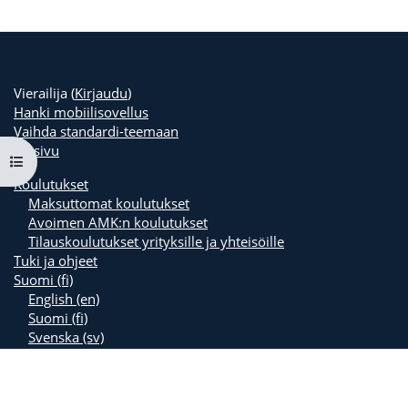
Vierailija (
Kirjaudu
)
Hanki mobiilisovellus
Vaihda standardi-teemaan
Etusivu
Avaa kurssisisältö
Koulutukset
Maksuttomat koulutukset
Avoimen AMK:n koulutukset
Tilauskoulutukset yrityksille ja yhteisöille
Tuki ja ohjeet
Suomi ‎(fi)‎
English ‎(en)‎
Suomi ‎(fi)‎
Svenska ‎(sv)‎