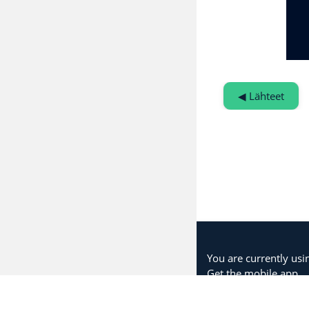
◀︎ Lähteet
You are currently usi
Get the mobile app
Home