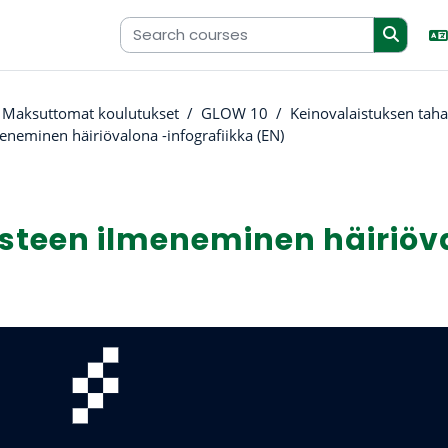
Maksuttomat koulutukset
GLOW 10
Keinovalaistuksen tah
eneminen häiriövalona -infografiikka (EN)
steen ilmeneminen häiriöva
uirements