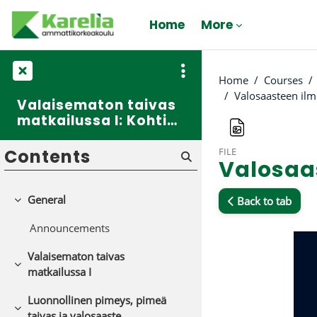
Skip to main content
Home
More
Home
Courses
Valosaasteen ilm
Valaisematon taivas
matkailussa I: Kohti
luonnollista valoa,
valosaastetta ja
FILE
Contents
Valosaa
pimeyttä
General
Back to tab
Collapse
Completion req
Announcements
Valaisematon taivas
Collapse
matkailussa I
Luonnollinen pimeys, pimeä
Collapse
taivas ja valosaaste