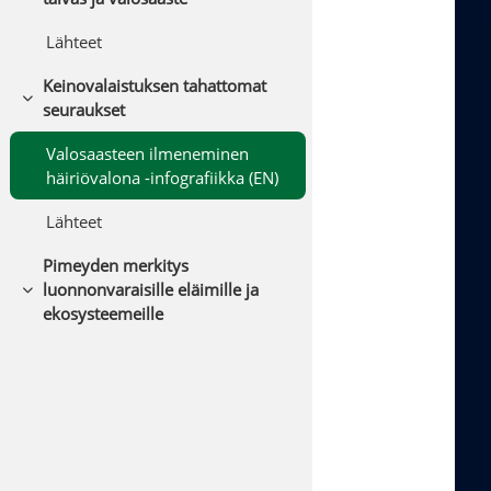
Lähteet
Keinovalaistuksen tahattomat
Collapse
seuraukset
Valosaasteen ilmeneminen
häiriövalona -infografiikka (EN)
Lähteet
Pimeyden merkitys
luonnonvaraisille eläimille ja
Collapse
ekosysteemeille