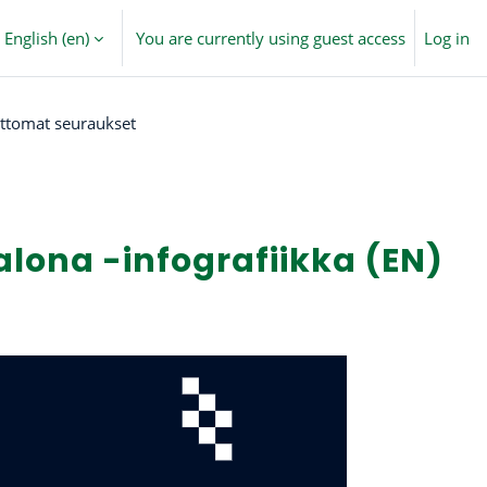
English ‎(en)‎
You are currently using guest access
Log in
attomat seuraukset
lona -infografiikka (EN)