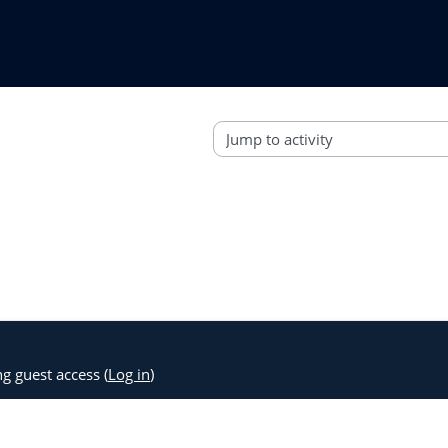
Jump to activity
ng guest access (
Log in
)