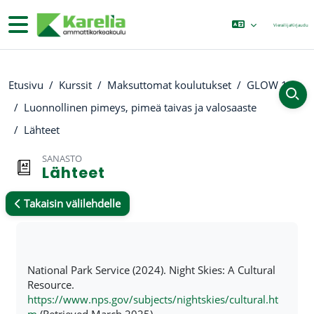
Siirry pääsisältöön
Sivupaneeli
Vierailija
Kirjaudu
Etusivu
Kurssit
Maksuttomat koulutukset
GLOW 10
Luonnollinen pimeys, pimeä taivas ja valosaaste
Lähteet
SANASTO
Lähteet
Takaisin välilehdelle
Suorituksen vaatimukset
National Park Service (2024). Night Skies: A Cultural
Resource.
https://www.nps.gov/subjects/nightskies/cultural.ht
m
(Retrieved March 2025)