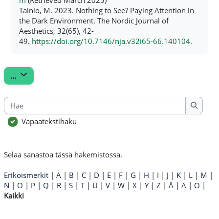
Tainio
, M. 2023. Nothing to See? Paying Attention in
the Dark Environment. The Nordic Journal of
Aesthetics, 32(65), 42-
49.
https://doi.org/10.7146/nja.v32i65-66.140104
.
Vie hakusanat
...
Hae
Hae
Vapaatekstihaku
Selaa sanastoa tässä hakemistossa.
Erikoismerkit
|
A
|
B
|
C
|
D
|
E
|
F
|
G
|
H
|
I
|
J
|
K
|
L
|
M
|
N
|
O
|
P
|
Q
|
R
|
S
|
T
|
U
|
V
|
W
|
X
|
Y
|
Z
|
Å
|
Ä
|
Ö
|
Kaikki