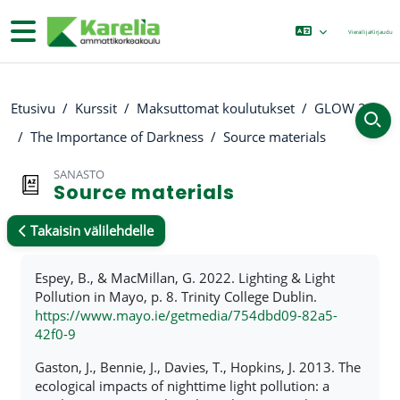
Siirry pääsisältöön
Sivupaneeli
Vierailija
Kirjaudu
Etusivu
Kurssit
Maksuttomat koulutukset
GLOW 2
The Importance of Darkness
Source materials
SANASTO
Source materials
Takaisin välilehdelle
Suorituksen vaatimukset
Espey, B., & MacMillan, G. 2022. Lighting & Light
Pollution in Mayo, p. 8. Trinity College Dublin.
https://www.mayo.ie/getmedia/754dbd09-82a5-
42f0-9
Gaston, J., Bennie, J., Davies, T., Hopkins, J. 2013. The
ecological impacts of nighttime light pollution: a