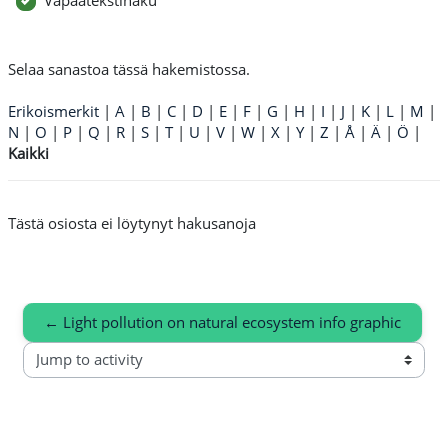
Vapaatekstihaku
Selaa sanastoa tässä hakemistossa.
Erikoismerkit
|
A
|
B
|
C
|
D
|
E
|
F
|
G
|
H
|
I
|
J
|
K
|
L
|
M
|
N
|
O
|
P
|
Q
|
R
|
S
|
T
|
U
|
V
|
W
|
X
|
Y
|
Z
|
Å
|
Ä
|
Ö
|
Kaikki
Tästä osiosta ei löytynyt hakusanoja
← Light pollution on natural ecosystem info graphic
Jump to activity