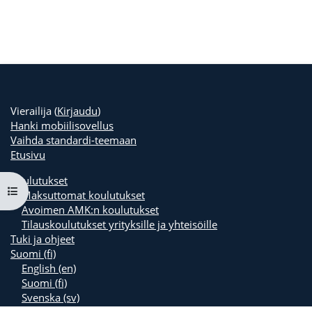
Vierailija (
Kirjaudu
)
Hanki mobiilisovellus
Vaihda standardi-teemaan
Etusivu
Koulutukset
Avaa kurssisisältö
Maksuttomat koulutukset
Avoimen AMK:n koulutukset
Tilauskoulutukset yrityksille ja yhteisöille
Tuki ja ohjeet
Suomi ‎(fi)‎
English ‎(en)‎
Suomi ‎(fi)‎
Svenska ‎(sv)‎