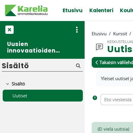
Siirry pääsisältöön
Etusivu
Kalenteri
Koul
Etusivu
Kurssit
KESKUSTELUA
Uusien
Uutis
innovaatioiden
äärellä – Pintaa
Takaisin välilehd
syvemmälle
Sisältö
podcast-sarja, kausi
Suorituksen va
1, osa 1
Yleiset uutiset j
Sisältö
Tiivistä
Uutiset
Etsi viesteistä
(Ei vielä uutisia)