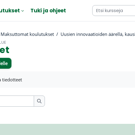
utukset
Tuki ja ohjeet
Maksuttomat koulutukset
Uusien innovaatioiden äärellä, kausi
LUE
et
elle
atimukset
a tiedotteet
Etsi viesteistä