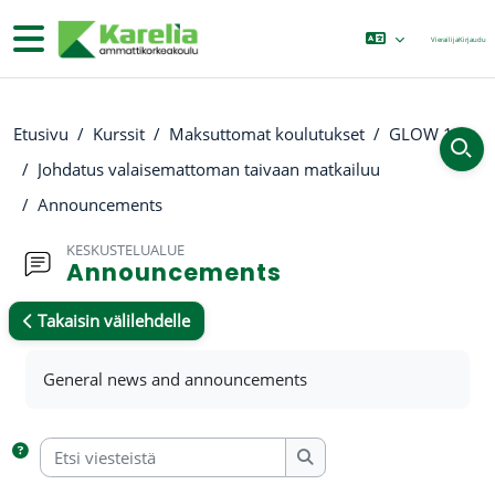
Siirry pääsisältöön
Sivupaneeli
Vierailija
Kirjaudu
Etusivu
Kurssit
Maksuttomat koulutukset
GLOW 11
Johdatus valaisemattoman taivaan matkailuu
Announcements
KESKUSTELUALUE
Announcements
Takaisin välilehdelle
Suorituksen vaatimukset
General news and announcements
Etsi viesteistä
Etsi viesteistä