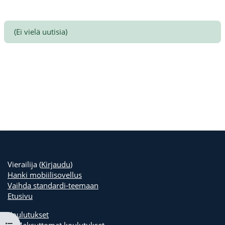
(Ei vielä uutisia)
Vierailija (
Kirjaudu
)
Hanki mobiilisovellus
Vaihda standardi-teemaan
Etusivu
Koulutukset