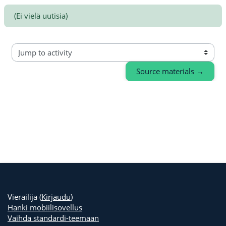
(Ei vielä uutisia)
Jump to activity
Source materials →
Vierailija (
Kirjaudu
)
Hanki mobiilisovellus
Vaihda standardi-teemaan