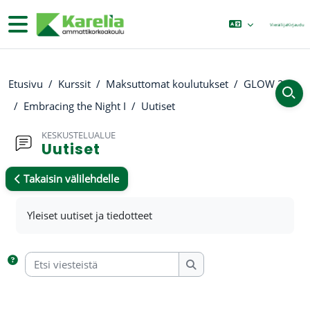
Siirry pääsisältöön
Sivupaneeli
Vierailija
Kirjaudu
Etusivu
Kurssit
Maksuttomat koulutukset
GLOW 2
Embracing the Night I
Uutiset
KESKUSTELUALUE
Uutiset
Takaisin välilehdelle
Suorituksen vaatimukset
Yleiset uutiset ja tiedotteet
Etsi viesteistä
Etsi viesteistä