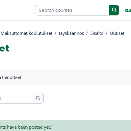
Maksuttomat koulutukset
täyskäännös
Sisältö
Uutiset
et
uirements
a tiedotteet
Search forums
ts have been posted yet.)