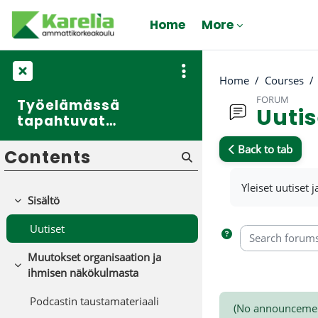
Skip to main content
Home
More
Home
Courses
FORUM
Työelämässä
Uutis
tapahtuvat
muutokset
Back to tab
Contents
Completion req
Yleiset uutiset j
Sisältö
Collapse
Uutiset
Search forums
Muutokset organisaation ja
Collapse
ihmisen näkökulmasta
Podcastin taustamateriaali
(No announcemen