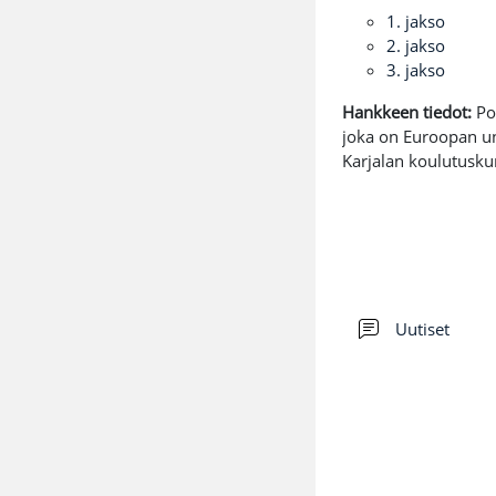
1. jakso
2. jakso
3. jakso
Hankkeen tiedot:
Pod
joka on Euroopan un
Karjalan koulutusku
Kesku
Uutiset