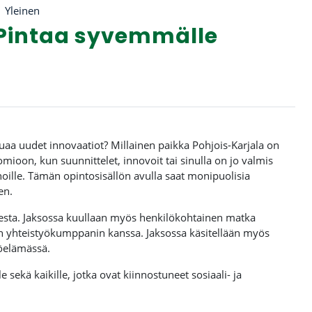
Yleinen
 Pintaa syvemmälle
puaa uudet innovaatiot? Millainen paikka Pohjois-Karjala on
omioon, kun suunnittelet, innovoit tai sinulla on jo valmis
ille. Tämän opintosisällön avulla saat monipuolisia
en.
udesta. Jaksossa kuullaan myös henkilökohtainen matka
in yhteistyökumppanin kanssa. Jaksossa käsitellään myös
yöelämässä.
le sekä kaikille, jotka ovat kiinnostuneet sosiaali- ja