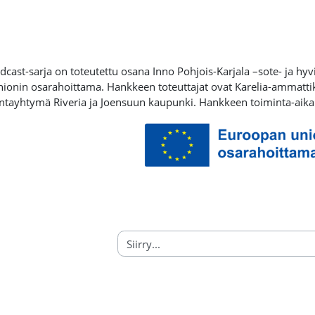
cast-sarja on toteutettu osana Inno Pohjois-Karjala –sote- ja hyv
ionin osarahoittama. Hankkeen toteuttajat ovat Karelia-ammattik
ntayhtymä Riveria ja Joensuun kaupunki. Hankkeen toiminta-aika
stelualue