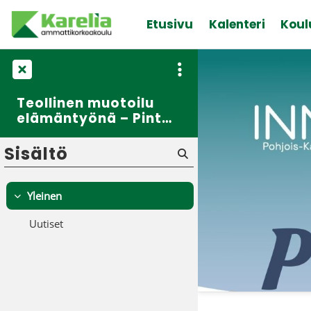
Siirry pääsisältöön
Etusivu
Kalenteri
Koul
Teollinen muotoilu
elämäntyönä – Pintaa
syvemmälle
podcast-sarja, kausi
Sisältö
2, osa 4
Yleinen
Tiivistä
Uutiset