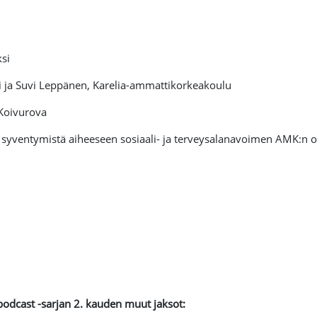
ksi
i ja Suvi Leppänen, Karelia-ammattikorkeakoulu
 Koivurova
a syventymistä aiheeseen sosiaali- ja terveysalanavoimen AMK:n o
odcast -sarjan 2. kauden muut jaksot: