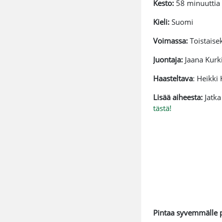
Kesto:
58 minuuttia
Kieli:
Suomi
Voimassa:
Toistaise
Juontaja:
Jaana Kurk
Haasteltava
: Heikki
Lisää aiheesta:
Jatk
tästä!
Pintaa syvemmälle p