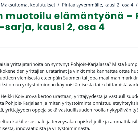
Maksuttomat koulutukset
Pintaa syvemmälle, kausi 2, osa 4
en muotoilu elämäntyönä –
sarja, kausi 2, osa 4
riviiva
laisia yrittäjätarinoita on syntynyt Pohjois-Karjalassa? Mistä kum
e kokeneiden yrittäjien uratarinat ja vinkit mitä kannattaa ottaa hu
tuotteen viemisestä eteenpäin Suomen tai jopa maailman markkino
ksi oman yritystoiminnan käynnistämisestä tai kehittämistä vart
a Heikki Koivurova kertoo urastaan, yrittäjyydestä ja vastuullisu
ta Pohjois-Karjalaan ja miten yritystoiminta onnistuu etäyhteyks
ä, yrittäjyyden oppeja sekä vastuullisuuden roolia nykypäivän t
ltuu kaikille sosiaali- ja terveysalan opiskelijoille ja ammattilaisil
isestä, innovaatioista ja yritystoiminnasta.