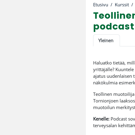
Etusivu
Kurssit
Teollin
podcast-
Osion ää
Yleinen
Haluatko tietää, mil
yrittäjälle? Kuuntel
ajatus uudenlaisen 
näkökulmia esimerki
Teollinen muotoilij
Tornionjoen laaksos
muotoilun merkityst
Kenelle:
Podcast sove
terveysalan kehittäm