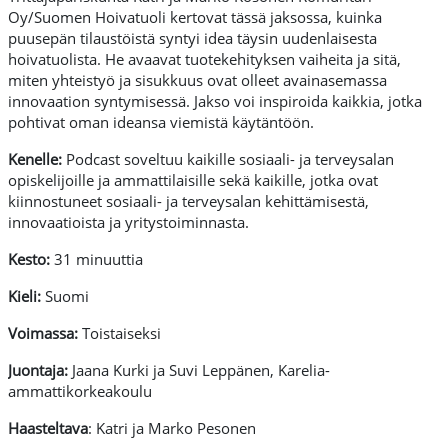
Oy/Suomen Hoivatuoli kertovat tässä jaksossa, kuinka
puusepän tilaustöistä syntyi idea täysin uudenlaisesta
hoivatuolista. He avaavat tuotekehityksen vaiheita ja sitä,
miten yhteistyö ja sisukkuus ovat olleet avainasemassa
innovaation syntymisessä. Jakso voi inspiroida kaikkia, jotka
pohtivat oman ideansa viemistä käytäntöön.
Kenelle:
Podcast soveltuu kaikille sosiaali- ja terveysalan
opiskelijoille ja ammattilaisille sekä kaikille, jotka ovat
kiinnostuneet sosiaali- ja terveysalan kehittämisestä,
innovaatioista ja yritystoiminnasta.
Kesto:
31 minuuttia
Kieli:
Suomi
Voimassa:
Toistaiseksi
Juontaja:
Jaana Kurki ja Suvi Leppänen, Karelia-
ammattikorkeakoulu
Haasteltava
: Katri ja Marko Pesonen