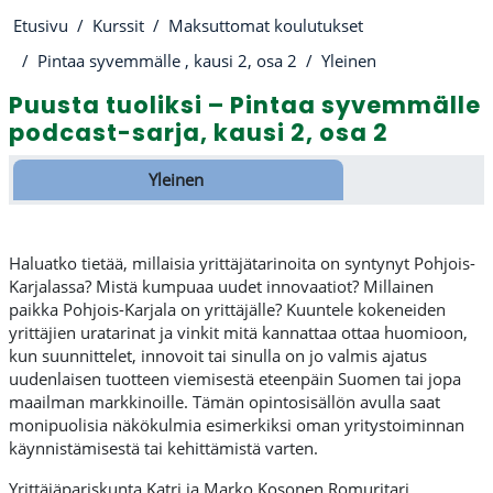
Etusivu
Kurssit
Maksuttomat koulutukset
Pintaa syvemmälle , kausi 2, osa 2
Yleinen
Puusta tuoliksi – Pintaa syvemmälle
podcast-sarja, kausi 2, osa 2
Osion ääriviiva
Yleinen
Haluatko tietää, millaisia yrittäjätarinoita on syntynyt Pohjois-
Karjalassa? Mistä kumpuaa uudet innovaatiot? Millainen
paikka Pohjois-Karjala on yrittäjälle? Kuuntele kokeneiden
yrittäjien uratarinat ja vinkit mitä kannattaa ottaa huomioon,
kun suunnittelet, innovoit tai sinulla on jo valmis ajatus
uudenlaisen tuotteen viemisestä eteenpäin Suomen tai jopa
maailman markkinoille. Tämän opintosisällön avulla saat
monipuolisia näkökulmia esimerkiksi oman yritystoiminnan
käynnistämisestä tai kehittämistä varten.
Yrittäjäpariskunta Katri ja Marko Kosonen Romuritari