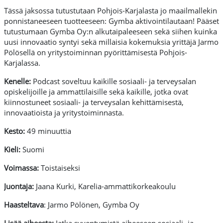
Tässä jaksossa tutustutaan Pohjois-Karjalasta jo maailmallekin
ponnistaneeseen tuotteeseen: Gymba aktivointilautaan! Pääset
tutustumaan Gymba Oy:n alkutaipaleeseen sekä siihen kuinka
uusi innovaatio syntyi sekä millaisia kokemuksia yrittäjä Jarmo
Pölösellä on yritystoiminnan pyörittämisestä Pohjois-
Karjalassa.
Kenelle:
Podcast soveltuu kaikille sosiaali- ja terveysalan
opiskelijoille ja ammattilaisille sekä kaikille, jotka ovat
kiinnostuneet sosiaali- ja terveysalan kehittämisestä,
innovaatioista ja yritystoiminnasta.
Kesto:
49 minuuttia
Kieli:
Suomi
Voimassa:
Toistaiseksi
Juontaja:
Jaana Kurki, Karelia-ammattikorkeakoulu
Haasteltava
: Jarmo Pölönen, Gymba Oy