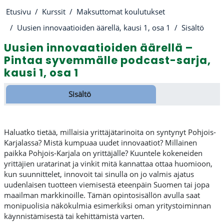
Etusivu
Kurssit
Maksuttomat koulutukset
Uusien innovaatioiden äärellä, kausi 1, osa 1
Sisältö
Uusien innovaatioiden äärellä –
Pintaa syvemmälle podcast-sarja,
kausi 1, osa 1
Osion ääriviiva
Sisältö
Haluatko tietää, millaisia yrittäjätarinoita on syntynyt Pohjois-
Karjalassa? Mistä kumpuaa uudet innovaatiot? Millainen
paikka Pohjois-Karjala on yrittäjälle? Kuuntele kokeneiden
yrittäjien uratarinat ja vinkit mitä kannattaa ottaa huomioon,
kun suunnittelet, innovoit tai sinulla on jo valmis ajatus
uudenlaisen tuotteen viemisestä eteenpäin Suomen tai jopa
maailman markkinoille. Tämän opintosisällön avulla saat
monipuolisia näkökulmia esimerkiksi oman yritystoiminnan
käynnistämisestä tai kehittämistä varten.