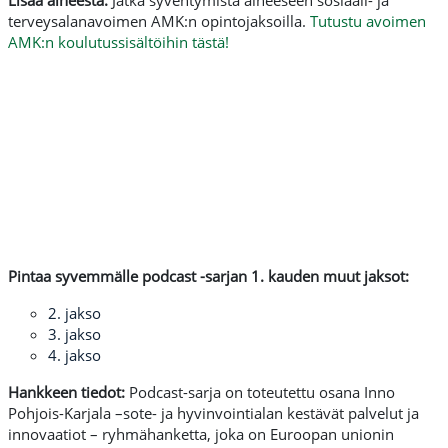
Lisää aiheesta:
Jatka syventymistä aiheeseen sosiaali- ja
terveysalanavoimen AMK:n opintojaksoilla.
Tutustu avoimen
AMK:n koulutussisältöihin tästä!
Pintaa syvemmälle podcast -sarjan 1. kauden muut jaksot:
2. jakso
3. jakso
4. jakso
Hankkeen tiedot:
Podcast-sarja on toteutettu osana Inno
Pohjois-Karjala –sote- ja hyvinvointialan kestävät palvelut ja
innovaatiot – ryhmähanketta, joka on Euroopan unionin