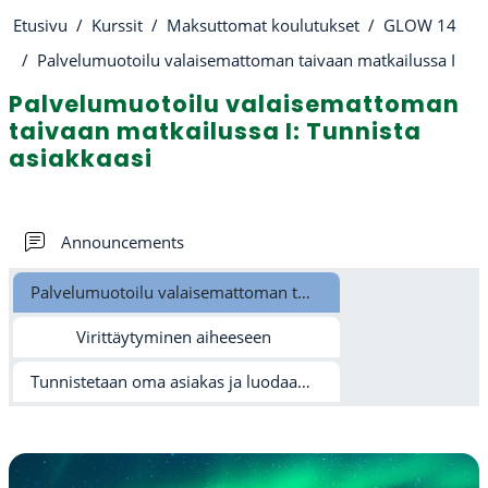
Etusivu
Kurssit
Maksuttomat koulutukset
GLOW 14
Palvelumuotoilu valaisemattoman taivaan matkailussa I
Palvelumuotoilu valaisemattoman
taivaan matkailussa I: Tunnista
asiakkaasi
Osion ääriviiva
Keskustelualue
Announcements
Palvelumuotoilu valaisemattoman taivaan matkailussa I
Virittäytyminen aiheeseen
Tunnistetaan oma asiakas ja luodaan ideoita