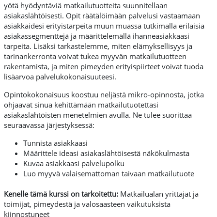
yötä hyödyntäviä matkailutuotteita suunnitellaan
asiakaslähtöisesti. Opit räätälöimään palvelusi vastaamaan
asiakkaidesi erityistarpeita muun muassa tutkimalla erilaisia
asiakassegmenttejä ja määrittelemällä ihanneasiakkaasi
tarpeita. Lisäksi tarkastelemme, miten elämyksellisyys ja
tarinankerronta voivat tukea myyvän matkailutuotteen
rakentamista, ja miten pimeyden erityispiirteet voivat tuoda
lisäarvoa palvelukokonaisuuteesi.
Opintokokonaisuus koostuu neljästä mikro-opinnosta, jotka
ohjaavat sinua kehittämään matkailutuotettasi
asiakaslähtöisten menetelmien avulla. Ne tulee suorittaa
seuraavassa järjestyksessä:
Tunnista asiakkaasi
Määrittele ideasi asiakaslähtöisestä näkökulmasta
Kuvaa asiakkaasi palvelupolku
Luo myyvä valaisemattoman taivaan matkailutuote
Kenelle tämä kurssi on tarkoitettu:
Matkailualan yrittäjät ja
toimijat, pimeydestä ja valosaasteen vaikutuksista
kiinnostuneet