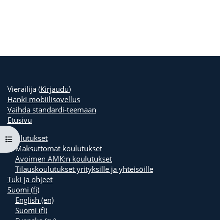
Vierailija (
Kirjaudu
)
Hanki mobiilisovellus
Vaihda standardi-teemaan
Etusivu
Koulutukset
Avaa kurssisisältö
Maksuttomat koulutukset
Avoimen AMK:n koulutukset
Tilauskoulutukset yrityksille ja yhteisöille
Tuki ja ohjeet
Suomi ‎(fi)‎
English ‎(en)‎
Suomi ‎(fi)‎