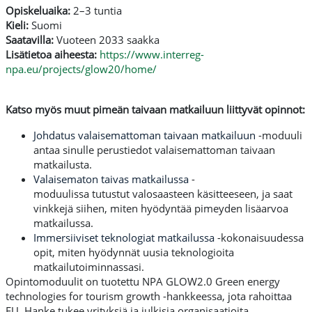
Opiskeluaika:
2–3 tuntia
Kieli:
Suomi
Saatavilla:
Vuoteen 2033 saakka
Lisätietoa aiheesta:
https://www.interreg-
npa.eu/projects/glow20/home/
Katso myös muut pimeän taivaan matkailuun liittyvät opinnot:
Johdatus valaisemattoman taivaan matkailuun
-moduuli
antaa sinulle perustiedot valaisemattoman taivaan
matkailusta.
Valaisematon taivas matkailussa
-
moduuli
ssa
tutustut
valosaasteen
käsit
teeseen, ja saat
vinkkejä siihen, miten hyödyntää pimeyden lisäarvoa
matkailussa.
Immersiiviset teknologiat matkailussa
-kokonaisuudessa
opit, miten hyödynnät uusia teknologioita
matkailutoiminnassasi.
Opintomoduulit on tuotettu NPA GLOW2.0 Green energy
technologies for tourism growth -hankkeessa, jota rahoittaa
EU. Hanke tukee yrityksiä ja julkisia organisaatioita