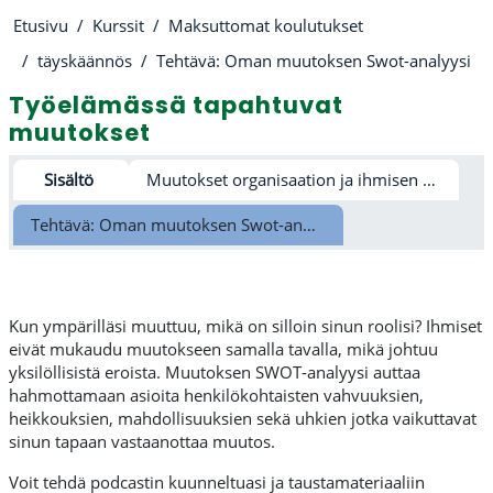
Etusivu
Kurssit
Maksuttomat koulutukset
täyskäännös
Tehtävä: Oman muutoksen Swot-analyysi
Työelämässä tapahtuvat
muutokset
Osion ääriviiva
Sisältö
Muutokset organisaation ja ihmisen näkökulmasta
Tehtävä: Oman muutoksen Swot-analyysi
Kun ympärilläsi muuttuu, mikä on silloin sinun roolisi? Ihmiset
eivät mukaudu muutokseen samalla tavalla, mikä johtuu
yksilöllisistä eroista. Muutoksen SWOT-analyysi auttaa
hahmottamaan asioita henkilökohtaisten vahvuuksien,
heikkouksien, mahdollisuuksien sekä uhkien jotka vaikuttavat
sinun tapaan vastaanottaa muutos.
Voit tehdä podcastin kuunneltuasi ja taustamateriaaliin