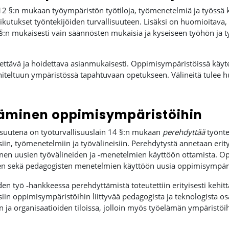
12 §:n mukaan työympäristön työtiloja, työmenetelmiä ja työssä k
utukset työntekijöiden turvallisuuteen. Lisäksi on huomioitava, 
:n mukaisesti vain säännösten mukaisia ja kyseiseen työhön ja ty
ettävä ja hoidettava asianmukaisesti. Oppimisympäristöissä käytett
niteltuun ympäristössä tapahtuvaan opetukseen. Välineitä tulee h
äminen oppimisympäristöihin
isuutena on työturvallisuuslain 14 §:n mukaan
perehdyttää
työnte
iin, työmenetelmiin ja työvälineisiin. Perehdytystä annetaan erit
n uusien työvälineiden ja ‑menetelmien käyttöön ottamista. Opetta
n sekä pedagogisten menetelmien käyttöön uusia oppimisympäris
en työ ‑hankkeessa perehdyttämistä toteutettiin erityisesti kehittäj
siin oppimisympäristöihin liittyvää pedagogista ja teknologista os
en ja organisaatioiden tiloissa, jolloin myös työelämän ympäristöi