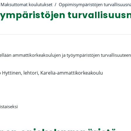
Maksuttomat koulutukset
Oppimisympäristöjen turvallisuus
ympäristöjen turvallisuu
riviiva
tellään ammattikorkeakoulujen ja työympäristöjen turvallisuuteen, 
 Hyttinen, lehtori, Karelia-ammattikorkeakoulu
istaiseksi