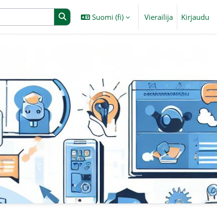
Suomi ‎(fi)‎
Vierailija
Kirjaudu