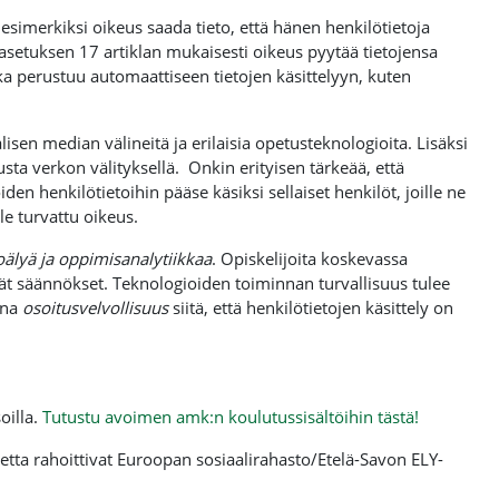
n esimerkiksi oikeus saada tieto, että hänen henkilötietoja
 asetuksen 17 artiklan mukaisesti oikeus pyytää tietojensa
oka perustuu automaattiseen tietojen käsittelyyn, kuten
isen median välineitä ja erilaisia opetusteknologioita. Lisäksi
sta verkon välityksellä. Onkin erityisen tärkeää, että
en henkilötietoihin pääse käsiksi sellaiset henkilöt, joille ne
e turvattu oikeus.
oälyä ja oppimisanalytiikkaa
. Opiskelijoita koskevassa
ät säännökset. Teknologioiden toiminnan turvallisuus tulee
ina
osoitusvelvollisuus
siitä, että henkilötietojen käsittely on
oilla.
Tutustu avoimen amk:n koulutussisältöihin tästä!
tta rahoittivat Euroopan sosiaalirahasto/Etelä-Savon ELY-