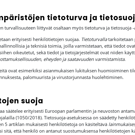
äristöjen tietoturva ja tietosuo
 turvallisuuteen liittyvät osaltaan myös tietoturva ja tietosuoja
etaan erityisesti henkilötietojen suojaa.
Tietoturvalla
tarkoitetaan
linnollisia ja teknisiä toimia, joilla varmistetaan, että tiedot ovat
ihen oikeutetut, sekä tiedot ja tietojärjestelmät ovat niiden käy
uottamuksellisuuden, eheyden ja saatavuuden varmistamista
.
itä ovat esimerkiksi asianmukaisen lukituksen huomioiminen tiloi
ennuksesta, palomuurista ja virustorjunnasta huolehtiminen.
tojen suoja
jaa säätelee erityisesti Euroopan parlamentin ja neuvoston antama
ojalailla (1050/2018). Tietosuoja-asetuksessa on säädetty henkilöti
n 5 artiklan mukaisesti henkilötietoja on käsiteltävä
lainmukaises
si sitä, että henkilö on antanut suostumuksensa henkilötietojen kä