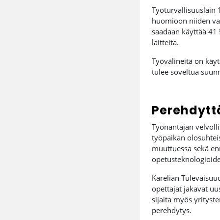
Työturvallisuuslain 
huomioon niiden vaik
saadaan käyttää 41 §
laitteita.
Työvälineitä on käyt
tulee soveltua suun
Perehdytt
Työnantajan velvoll
työpaikan olosuhteis
muuttuessa sekä enne
opetusteknologioide
Karelian Tulevaisuud
opettajat jakavat uu
sijaita myös yrityst
perehdytys.