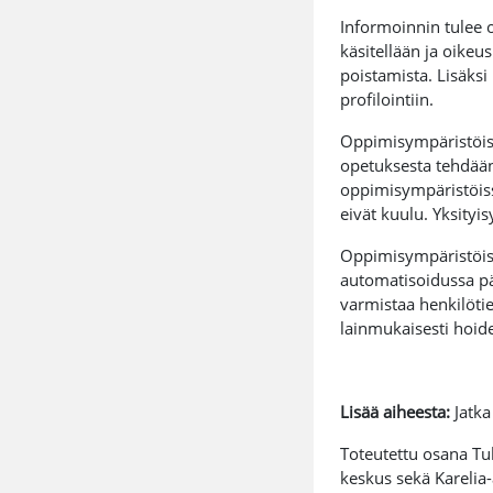
Informoinnin tulee 
käsitellään ja oikeu
poistamista. Lisäksi
profilointiin.
Oppimisympäristöissä
opetuksesta tehdään 
oppimisympäristöissä
eivät kuulu. Yksityi
Oppimisympäristöiss
automatisoidussa pä
varmistaa henkilötie
lainmukaisesti hoide
Lisää aiheesta:
Jatk
Toteutettu osana Tu
keskus sekä Kareli