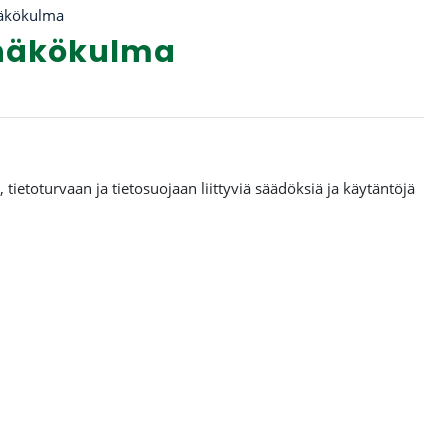
näkökulma
snäkökulma
tietoturvaan ja tietosuojaan liittyviä säädöksiä ja käytäntöjä