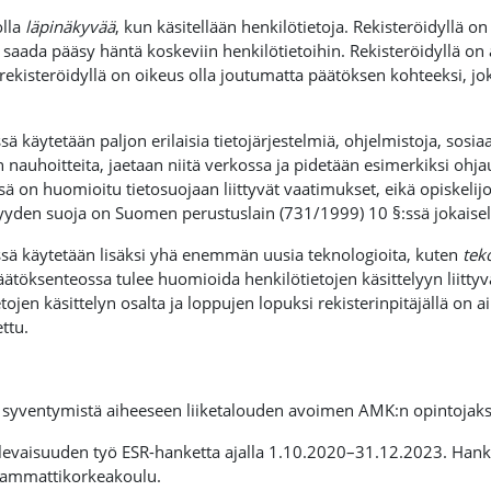
olla
läpinäkyvää
, kun käsitellään henkilötietoja. Rekisteröidyllä o
s saada pääsy häntä koskeviin henkilötietoihin. Rekisteröidyllä on
 rekisteröidyllä on oikeus olla joutumatta päätöksen kohteeksi, j
 käytetään paljon erilaisia tietojärjestelmiä, ohjelmistoja, sosiaal
nauhoitteita, jaetaan niitä verkossa ja pidetään esimerkiksi ohjau
 on huomioitu tietosuojaan liittyvät vaatimukset, eikä opiskelijoid
syyden suoja on Suomen perustuslain (731/1999) 10 §:ssä jokaisell
ä käytetään lisäksi yhä enemmän uusia teknologioita, kuten
tek
ätöksenteossa tulee huomioida henkilötietojen käsittelyyn liittyv
tojen käsittelyn osalta ja loppujen lopuksi rekisterinpitäjällä on a
ttu.
a syventymistä aiheeseen liiketalouden avoimen AMK:n opintojaks
levaisuuden työ ESR-hanketta ajalla 1.10.2020–31.12.2023. Hanke
a-ammattikorkeakoulu.