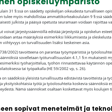
inen opiskeluympäristö
ain 31 §:ssä on säädetty opiskelijan oikeudesta turvalliseen opis
den tulee myös mahdollistaa ammattikorkeakoululain 9 §:ssä sä
isesti julkista ja pääsyä opetusta seuramaan voidaan rajoittaa va
voivat järjestyssäännöillä edistää järjestystä ja opiskelun esteetö
 voidaan antaa määräyksiä esimerkiksi liikkumisesta ja oleskelus
viihtyvyys on turvallisuuden lisäksi keskeinen asia.
(738/2002) tavoitteena on parantaa työympäristöä ja työolosuhtei
säännöksiä sovelletaan työturvallisuuslain 4.1,1 §:n mukaisesti 
i esimerkiksi työharjoittelua, työhön rinnastettavaa käytännön op
ilaitoksessa tai työpaikalla (HE 59/2002 vp, s. 26).
 on säädöksiä yleisistä turvallisuutta edistävistä tavoitteista ja t
ja yksityiskohtaisia työtä ja työolosuhteita koskevia säännöksiä 
isteydestä. Nämä säännökset osaltaan koskettavat myös koulujen ti
seen sopivat menetelmät ja tekno