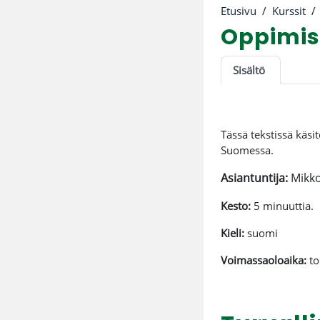
Etusivu
Kurssit
Oppimis
Osion ää
Sisältö
Tässä tekstissä käsi
Suomessa.
Asiantuntija:
Mikko
Kesto:
5 minuuttia.
Kieli:
suomi
Voimassaoloaika:
to