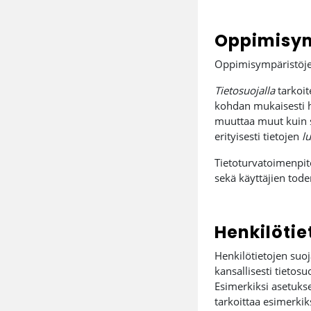
Oppimisymp
Oppimisympäristöjen
Tietosuojalla
tarkoit
kohdan mukaisesti hal
muuttaa muut kuin si
erityisesti tietojen
l
Tietoturvatoimenpite
sekä käyttäjien tod
Henkilötie
Henkilötietojen suo
kansallisesti tietosu
Esimerkiksi asetukse
tarkoittaa esimerkik