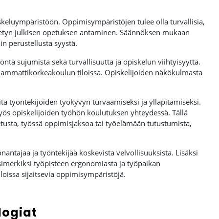
keluympäristöön. Oppimisympäristöjen tulee olla turvallisia,
ädetyn julkisen opetuksen antaminen. Säännöksen mukaan
in perustellusta syystä.
ntä sujumista sekä turvallisuutta ja opiskelun viihtyisyyttä.
ta ammattikorkeakoulun tiloissa. Opiskelijoiden näkökulmasta
ta työntekijöiden työkyvyn turvaamiseksi ja ylläpitämiseksi.
myös opiskelijoiden työhön koulutuksen yhteydessä. Tällä
etusta, työssä oppimisjaksoa tai työelämään tutustumista,
yönantajaa ja työntekijää koskevista velvollisuuksista. Lisäksi
esimerkiksi työpisteen ergonomiasta ja työpaikan
loissa sijaitsevia oppimisympäristöjä.
logiat