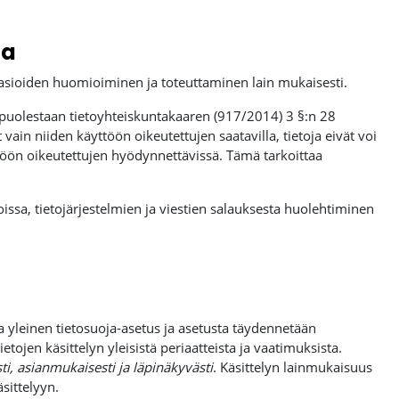
ja
 ‑asioiden huomioiminen ja toteuttaminen lain mukaisesti.
 puolestaan tietoyhteiskuntakaaren (917/2014) 3 §:n 28
 vain niiden käyttöön oikeutettujen saatavilla, tietoja eivät voi
ttöön oikeutettujen hyödynnettävissä. Tämä tarkoittaa
ssa, tietojärjestelmien ja viestien salauksesta huolehtiminen
 yleinen tietosuoja-asetus ja asetusta täydennetään
etojen käsittelyn yleisistä periaatteista ja vaatimuksista.
ti, asianmukaisesti ja läpinäkyvästi
. Käsittelyn lainmukaisuus
sittelyyn.