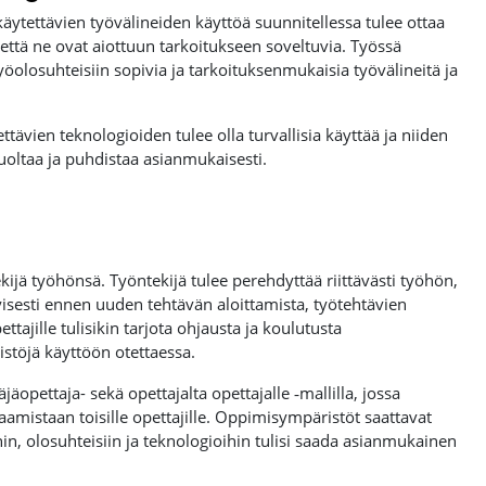
äytettävien työvälineiden käyttöä suunnitellessa tulee ottaa
että ne ovat aiottuun tarkoitukseen soveltuvia. Työssä
öolosuhteisiin sopivia ja tarkoituksenmukaisia työvälineitä ja
ävien teknologioiden tulee olla turvallisia käyttää ja niiden
uoltaa ja puhdistaa asianmukaisesti.
kijä työhönsä. Työntekijä tulee perehdyttää riittävästi työhön,
yisesti ennen uuden tehtävän aloittamista, työtehtävien
jille tulisikin tarjota ohjausta ja koulutusta
töjä käyttöön otettaessa.
äopettaja- sekä opettajalta opettajalle ‑mallilla, jossa
aamistaan toisille opettajille. Oppimisympäristöt saattavat
hin, olosuhteisiin ja teknologioihin tulisi saada asianmukainen