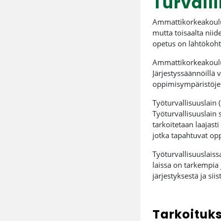
Turvall
Ammattikorkeakoulul
mutta toisaalta nii
opetus on lähtökohta
Ammattikorkeakoulut 
Järjestyssäännöillä
oppimisympäristöjen 
Työturvallisuuslain 
Työturvallisuuslain 
tarkoitetaan laajast
jotka tapahtuvat opp
Työturvallisuuslaissa
laissa on tarkempia 
järjestyksestä ja si
Tarkoituk