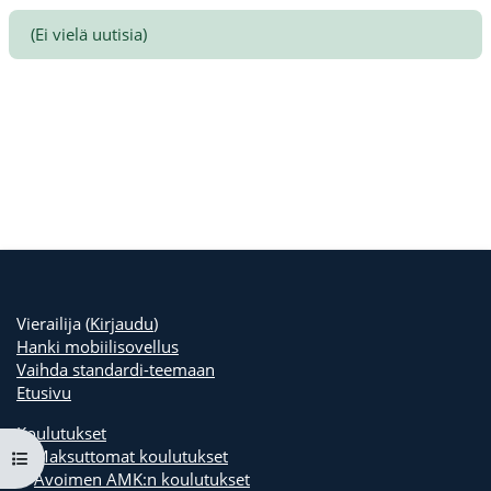
(Ei vielä uutisia)
Vierailija (
Kirjaudu
)
Hanki mobiilisovellus
Vaihda standardi-teemaan
Etusivu
Koulutukset
Maksuttomat koulutukset
Avaa kurssisisältö
Avoimen AMK:n koulutukset