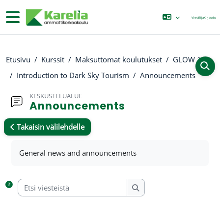
Siirry pääsisältöön
Sivupaneeli
Vierailija
Kirjaudu
Etusivu
Kurssit
Maksuttomat koulutukset
GLOW 1
Introduction to Dark Sky Tourism
Announcements
KESKUSTELUALUE
Announcements
Takaisin välilehdelle
Suorituksen vaatimukset
General news and announcements
Etsi viesteistä
Etsi viesteistä