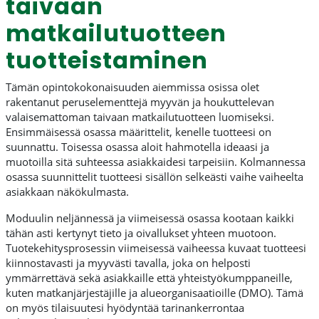
taivaan
matkailutuotteen
tuotteistaminen
Tämän opintokokonaisuuden aiemmissa osissa olet
rakentanut peruselementtejä myyvän ja houkuttelevan
valaisemattoman taivaan matkailutuotteen luomiseksi.
Ensimmäisessä osassa määrittelit, kenelle tuotteesi on
suunnattu. Toisessa osassa aloit hahmotella ideaasi ja
muotoilla sitä suhteessa asiakkaidesi tarpeisiin. Kolmannessa
osassa suunnittelit tuotteesi sisällön selkeästi vaihe vaiheelta
asiakkaan näkökulmasta.
Moduulin neljännessä ja viimeisessä osassa kootaan kaikki
tähän asti kertynyt tieto ja oivallukset yhteen muotoon.
Tuotekehitysprosessin viimeisessä vaiheessa kuvaat tuotteesi
kiinnostavasti ja myyvästi tavalla, joka on helposti
ymmärrettävä sekä asiakkaille että yhteistyökumppaneille,
kuten matkanjärjestäjille ja alueorganisaatioille (DMO). Tämä
on myös tilaisuutesi hyödyntää tarinankerrontaa