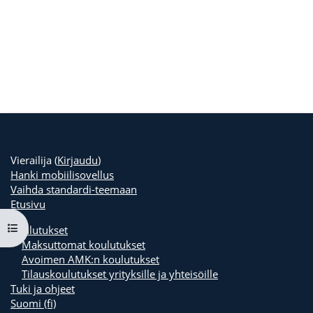
Vierailija (
Kirjaudu
)
Hanki mobiilisovellus
Vaihda standardi-teemaan
Etusivu
Avaa kurssisisältö
Koulutukset
Maksuttomat koulutukset
Avoimen AMK:n koulutukset
Tilauskoulutukset yrityksille ja yhteisöille
Tuki ja ohjeet
Suomi ‎(fi)‎