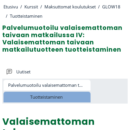
Etusivu
Kurssit
Maksuttomat koulutukset
GLOW18
Tuotteistaminen
Palvelumuotoilu valaisemattoman
taivaan matkailussa IV:
Valaisemattoman taivaan
matkailutuotteen tuotteistaminen
Osion ääriviiva
Keskustelualue
Uutiset
Palvelumuotoilu valaisemattoman taivaan matkailussa IV
Tuotteistaminen
Valaisemattoman