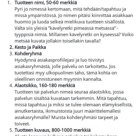
T
uotteen nimi, 50-60 merkkiä
Pyri jo nimessä kertomaan, mitä tehdään/tapahtuu ja
missä ympäristössä. Jo nimen pitäisi kiinnittää asiakkaan
huomio ja luoda selkeä mielikuva tuotteen sisällöstä.
Vältä siis yleisiä ”kävelyretki pimeässä metsässä” -
tyyppisiä nimiä. Millainen kävelyretki on kyseessä? Voiko
metsää kuvata jollakin toisellakin tavalla?
Kesto ja Paikka
Kohderyhmä
Hyödynnä asiakasprofiilejasi ja luo tiivistys
asiakasryhmästä, jolle palvelu on tarkoitettu. Jos
tuotettasi myy ulkopuolinen taho, tämä kohta on
oleellinen onnistuneen myynnin kannalta.
Alaotsikko, 160-180 merkkiä
Tuotteen tai palvelun nimeä seuraa alaotsikko, jossa
palvelun sisältöä kuvataan tarkemmin. Mitä tapahtuu,
missä tapahtuu ja miksi se tulee olemaan elämyksellistä,
ainutkertaista, ikimuistoista juuri määrittelemällesi
asiakasryhmälle? Muista kohderyhmäsi tarpeet ja
toiveet.
Tuotteen kuvaus, 800-1000 merkkiä