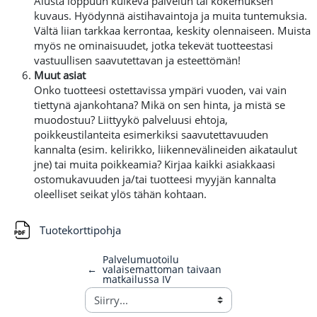
Alusta loppuun kulkeva palvelun tai kokemuksen
kuvaus. Hyödynnä aistihavaintoja ja muita tuntemuksia.
Vältä liian tarkkaa kerrontaa, keskity olennaiseen. Muista
myös ne ominaisuudet, jotka tekevät tuotteestasi
vastuullisen saavutettavan ja esteettömän!
Muut asiat
Onko tuotteesi ostettavissa ympäri vuoden, vai vain
tiettynä ajankohtana? Mikä on sen hinta, ja mistä se
muodostuu? Liittyykö palveluusi ehtoja,
poikkeustilanteita esimerkiksi saavutettavuuden
kannalta (esim. kelirikko, liikennevälineiden aikataulut
jne) tai muita poikkeamia? Kirjaa kaikki asiakkaasi
ostomukavuuden ja/tai tuotteesi myyjän kannalta
oleelliset seikat ylös tähän kohtaan.
Tiedosto
Tuotekorttipohja
Palvelumuotoilu
←
valaisemattoman taivaan
matkailussa IV