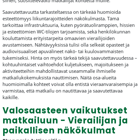
siihen, suosittelevatko matkailijat kohdetta muille.
Saavutettavuutta tarkasteltaessa on tärkeää huomioida
esteettömyys liikuntarajoitteiden näkökulmasta. Tämä
tarkoittaa infrastruktuuria, kuten pyörätuoliramppien, hissien
ja esteettömien WC-tilojen tarjoamista, sekä henkilökunnan
kouluttamista erityistarpeita omaavien vierailijoiden
avustamiseen. Nähtävyyksissä tulisi olla selkeät opasteet ja
audiovisuaaliset apuvälineet näkö- tai kuulovammaisten
tukemiseksi. Hinta on myös tärkeä tekijä saavutettavuudessa –
kohtuuhintaiset vaihtoehdot kuljetukseen, majoitukseen ja
aktiviteetteihin mahdollistavat useammalle ihmiselle
matkailukokemuksista nauttimisen. Näitä osa-alueita
huomioimalla kohteet voivat olla entistä vieraanvaraisempia ja
varmistaa, että matkailu on nautittavaa ja saavutettavaa
kaikille.
Valosaasteen vaikutukset
matkailuun - Vierailijan ja
paikallisen näkökulmat