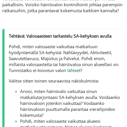
paikallisiin. Voisiko häiriövalon kontrollointi johtaa parempiin
ratkaisuihin, jotka parantavat kokemusta kaikkien kannalta?
Tehtävä: Valosaasteen tarkastelu 5A-kehyksen avulla
Pohdi, miten valosaaste vaikuttaa matkailuun
hyödyntämällä 5A-kehystä: Nähtävyydet, Aktiviteetit,
Saavutettavuus, Majoitus ja Palvelut. Pohdi ensin,
millaista valosaastetta tai häiriövaloa sinun alueellasi on.
Tunnistatko ei-toivotun valon
lähteet
?
Valitse sitten toinen seuraavista näkökulmista:
Arvioi, miten häiriövalo vaikuttaa sinun
matkailutarjontaasi 5A-kehyksen avulla. Voidaanko
häiriövaloon jotenkin vaikuttaa? Voidaanko
häiriövaloon puuttumalla parantaa vierailijoidesi
kokemusta?
Pohdi, miten valosaaste vaikuttaa alueesi
matkailuvetovoimaan. Nimeä alueesi keskeiset