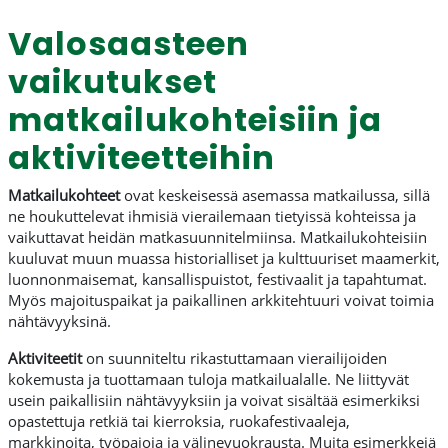
Valosaasteen
vaikutukset
matkailukohteisiin ja
aktiviteetteihin
Matkailukohteet
ovat keskeisessä asemassa matkailussa, sillä
ne houkuttelevat ihmisiä vierailemaan tietyissä kohteissa ja
vaikuttavat heidän matkasuunnitelmiinsa. Matkailukohteisiin
kuuluvat muun muassa historialliset ja kulttuuriset maamerkit,
luonnonmaisemat, kansallispuistot, festivaalit ja tapahtumat.
Myös majoituspaikat ja paikallinen arkkitehtuuri voivat toimia
nähtävyyksinä.
Aktiviteetit
on suunniteltu rikastuttamaan vierailijoiden
kokemusta ja tuottamaan tuloja matkailualalle. Ne liittyvät
usein paikallisiin nähtävyyksiin ja voivat sisältää esimerkiksi
opastettuja retkiä tai kierroksia, ruokafestivaaleja,
markkinoita, työpajoja ja välinevuokrausta. Muita esimerkkejä