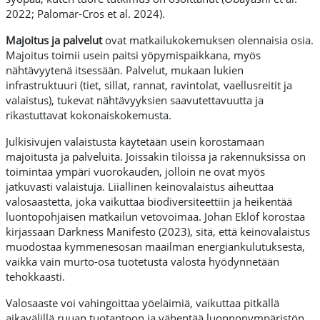
2022; Palomar-Cros et al. 2024).
Majoitus ja palvelut
ovat matkailukokemuksen olennaisia osia.
Majoitus toimii usein paitsi yöpymispaikkana, myös
nähtävyytenä itsessään. Palvelut, mukaan lukien
infrastruktuuri (tiet, sillat, rannat, ravintolat, vaellusreitit ja
valaistus), tukevat nähtävyyksien saavutettavuutta ja
rikastuttavat kokonaiskokemusta.
Julkisivujen valaistusta käytetään usein korostamaan
majoitusta ja palveluita. Joissakin tiloissa ja rakennuksissa on
toimintaa ympäri vuorokauden, jolloin ne ovat myös
jatkuvasti valaistuja. Liiallinen keinovalaistus aiheuttaa
valosaastetta, joka vaikuttaa biodiversiteettiin ja heikentää
luontopohjaisen matkailun vetovoimaa. Johan Eklöf korostaa
kirjassaan Darkness Manifesto (2023), sitä, että keinovalaistus
muodostaa kymmenesosan maailman energiankulutuksesta,
vaikka vain murto-osa tuotetusta valosta hyödynnetään
tehokkaasti.
Valosaaste voi vahingoittaa yöeläimiä, vaikuttaa pitkällä
aikavälillä ruuan tuotantoon ja vähentää luonnonympäristön