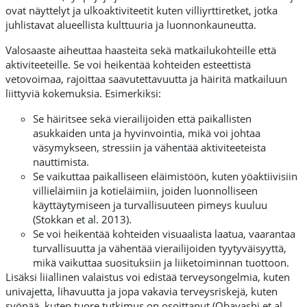
ovat näyttelyt ja ulkoaktiviteetit kuten villiyrttiretket, jotka
juhlistavat alueellista kulttuuria ja luonnonkauneutta.
Valosaaste aiheuttaa haasteita sekä matkailukohteille että
aktiviteeteille. Se voi heikentää kohteiden esteettistä
vetovoimaa, rajoittaa saavutettavuutta ja häiritä matkailuun
liittyviä kokemuksia. Esimerkiksi:
Se häiritsee sekä vierailijoiden että paikallisten
asukkaiden unta ja hyvinvointia, mikä voi johtaa
väsymykseen, stressiin ja vähentää aktiviteeteista
nauttimista.
Se vaikuttaa paikalliseen eläimistöön, kuten yöaktiivisiin
villieläimiin ja kotieläimiin, joiden luonnolliseen
käyttäytymiseen ja turvallisuuteen pimeys kuuluu
(Stokkan et al. 2013).
Se voi heikentää kohteiden visuaalista laatua, vaarantaa
turvallisuutta ja vähentää vierailijoiden tyytyväisyyttä,
mikä vaikuttaa suosituksiin ja liiketoiminnan tuottoon.
Lisäksi liiallinen valaistus voi edistää terveysongelmia, kuten
univajetta, lihavuutta ja jopa vakavia terveysriskejä, kuten
syöpää, kuten tuore tutkimus on osoittanut (Obayashi et al.