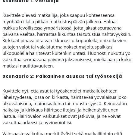
Skenaario 1: Vierailija
Kuvittele olevasi matkailija, joka saapuu kohteeseensa
myöhään illalla pitkän matkustuspäivän jälkeen. Haluat
nukkua levollisessa ympäristössä, jotta jaksat seuraavana
päivänä vaeltaa, harrastaa liikuntaa tai tutustua nähtävyyksiin.
Kirkkaat pihavalot aivan ikkunasi ulkopuolella, ohikulkevien
autojen valot tai valaistut mainokset majoituspaikkasi
ulkopuolella häiritsevät kuitenkin untasi. Huonosti nukuttu yö
vaikuttaa seuraavana päivänä jaksamiseesi, mielialaan ja koko
matkasi nautittavuuteen.
Skenaario 2: Paikallinen asukas tai työntekijä
Kuvittele nyt, että asut tai työskentelet matkailukohteen
läheisyydessä, jossa on kirkasta, häiritsevää yövalaisua joko
ulkovalaisuna, mainosvaloina tai muusta syystä. Keinovalon
häikäisy ja kirkkaus häiritsee iltojasi ja heikentävät unen
laatua. Häiriövalon vaikutukset ovat jatkuvia, ja ne voivat
vaikuttaa arkeesi ja hyvinvointiisi.
Valosaaste vaikuttaa merkittävästi sekä matkailijoihin että