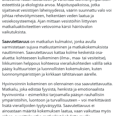
esteettistä ja ekologista arvoa. Majoituspaikoissa, jotka
sijaitsevat vesistöjen läheisyydessä, väärin suunnattu valo voi
johtaa rehevöitymiseen, heikentäen veden laatua ja
vesiekosysteemejä. Ajan mittaan vesistöihin liittyvien
matkailuaktiviteettien vetovoima kärsii häiriövalon
vaikutuksista.
Saavutettavuus
on matkailun kulmakivi, jonka avulla
varmistetaan sujuva matkustaminen ja matkakokemuksista
nauttiminen. Saavutettavuus kattaa kolme keskeistä osa-
aluetta: kohteeseen kulkeminen (ilma-, maa- tai vesiteitse),
liikkumisen helppous kohteessa vierailukohteiden välillä sekä
pääsy kulttuuristen ja luonnollisten kokemuksien, kuten
luonnonympäristöjen ja kirkkaan tähtitaivaan äärelle.
Hyvinvoinnin kokeminen on olennainen osa saavutettavuutta.
Matkailu, joka edistää fyysistä, henkistä ja emotionaalista
hyvinvointia – esimerkiksi tarjoamalla pääsyn rauhallisiin
ympäristöihin, luontoon ja turvallisuuteen – voi merkittävästi
lisätä vierailijoiden tyytyväisyyttä. Saavutettavuus ei
ainoastaan määritä kokemuksen laatua, vaan vaikuttaa myös