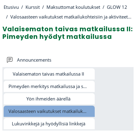
Etusivu
Kurssit
Maksuttomat koulutukset
GLOW 12
Valosaasteen vaikutukset matkailukohteisiin ja aktiviteetteihin
Valaisematon taivas matkailussa II:
Pimeyden hyödyt matkailussa
Osion ääriviiva
Keskustelualue
Announcements
Valaisematon taivas matkailussa II
Pimeyden merkitys matkailussa ja sen ulkopuolella
Yön ihmeiden äärellä
Valosaasteen vaikutukset matkailukohteisiin ja aktiviteetteihin
Lukuvinkkejä ja hyödyllisiä linkkejä