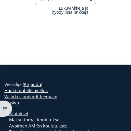
Lukuvinkkejä ja
→
hyödyllisiä linkkejä
Vierailija (
Kirjaudu
)
Hanki mobiilisovellus
Vaihda standardi-teemaan
Etusivu
Avaa kurssisisältö
Koulutukset
Maksuttomat koulutukset
Avoimen AMK:n koulutukset