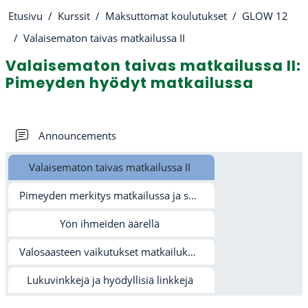
Etusivu
Kurssit
Maksuttomat koulutukset
GLOW 12
Valaisematon taivas matkailussa II
Valaisematon taivas matkailussa II:
Pimeyden hyödyt matkailussa
Osion ääriviiva
Keskustelualue
Announcements
Valaisematon taivas matkailussa II
Pimeyden merkitys matkailussa ja sen ulkopuolella
Yön ihmeiden äärellä
Valosaasteen vaikutukset matkailukohteisiin ja aktiviteetteihin
Lukuvinkkejä ja hyödyllisiä linkkejä