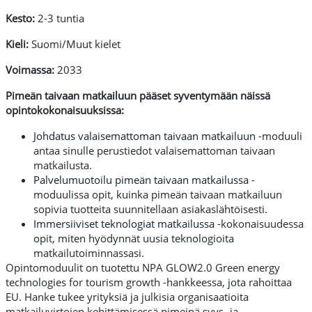
Kesto:
2-3 tuntia
Kieli:
Suomi/Muut kielet
Voimassa:
2033
Pimeän taivaan matkailuun pääset syventymään näissä
opintokokonaisuuksissa:
Johdatus valaisemattoman taivaan matkailuun
-moduuli
antaa sinulle perustiedot valaisemattoman taivaan
matkailusta.
Palvelumuotoilu pimeän taivaan matkailussa
-
moduulissa opit, kuinka pimeän taivaan matkailuun
sopivia tuotteita suunnitellaan asiakaslähtöisesti.
Immersiiviset teknologiat matkailussa
-kokonaisuudessa
opit, miten hyödynnät uusia teknologioita
matkailutoiminnassasi.
Opintomoduulit on tuotettu NPA GLOW2.0 Green energy
technologies for tourism growth -hankkeessa, jota rahoittaa
EU. Hanke tukee yrityksiä ja julkisia organisaatioita
matkailuvirtojen kehittämisessä pimeinä syys- ja