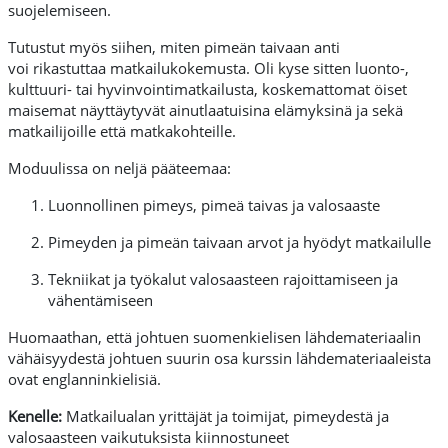
suojelemiseen.
Tutustut myös siihen, miten pimeän taivaan anti
voi
rikastuttaa matkailukokemusta. Oli kyse sitten luonto-,
kulttuuri-
tai hyvinvointimatkailusta,
koskemattomat
öiset
m
aisem
at näyttäytyvät
ainutlaatuisina elämyksinä ja sekä
matkailijoille että matkakohteille
.
Moduulissa on
neljä
pääteemaa
:
Luonno
llinen
pimeys,
pimeä
taivas
ja
valosaaste
Pimeyden
ja
pimeän
taivaan
arvot
ja
hyödyt
matkailulle
T
ekniikat
ja
työkalut
valosaasteen
rajoittamiseen
ja
vähentämiseen
Huomaathan, että johtuen suomenkielisen lähdemateriaalin
vähäisyydestä johtuen suurin osa kurssin lähdemateriaaleista
ovat englanninkielisiä.
Kenelle:
Matkailualan yrittäjät ja toimijat, pimeydestä ja
valosaasteen vaikutuksista kiinnostuneet