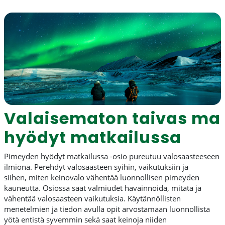
Valaisematon
taivas
mat
hyödyt matkailussa
Pimeyden hyödyt matkailussa -osio pureutuu
valosaasteeseen
ilmiönä. P
erehdyt valosaasteen syi
hin
, vaikutuks
iin
ja
si
ihen,
miten keinovalo
vähentää
luonnollisen pimeyden
kauneutta. Osiossa
saat
valmiudet havainnoida, mitata ja
vähentää valosaasteen vaikutuksia. Käytännöllisten
menetelmien ja tiedon avulla opit arvostamaan luonnollista
yötä
entistä syvemmin sekä saat keinoja niiden