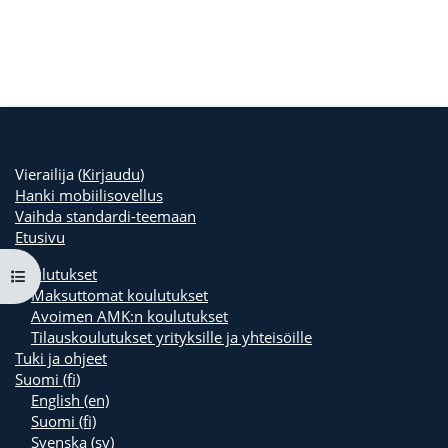
Vierailija (
Kirjaudu
)
Hanki mobiilisovellus
Vaihda standardi-teemaan
Etusivu
Koulutukset
Avaa kurssisisältö
Maksuttomat koulutukset
Avoimen AMK:n koulutukset
Tilauskoulutukset yrityksille ja yhteisöille
Tuki ja ohjeet
Suomi ‎(fi)‎
English ‎(en)‎
Suomi ‎(fi)‎
Svenska ‎(sv)‎