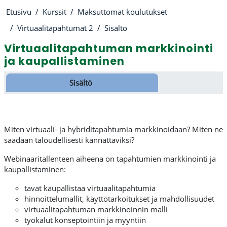
Etusivu
Kurssit
Maksuttomat koulutukset
Virtuaalitapahtumat 2
Sisältö
Virtuaalitapahtuman markkinointi
ja kaupallistaminen
Osion ääriviiva
Sisältö
Miten virtuaali- ja hybriditapahtumia markkinoidaan? Miten ne
saadaan taloudellisesti kannattaviksi?
Webinaaritallenteen aiheena on tapahtumien markkinointi ja
kaupallistaminen:
tavat kaupallistaa virtuaalitapahtumia
hinnoittelumallit, käyttötarkoitukset ja mahdollisuudet
virtuaalitapahtuman markkinoinnin malli
työkalut konseptointiin ja myyntiin