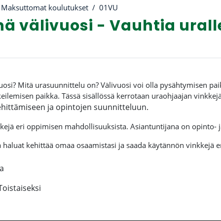
Maksuttomat koulutukset
01VU
 välivuosi - Vauhtia urall
riviiva
osi? Mitä urasuunnittelu on? Välivuosi voi olla pysähtymisen pai
eilemisen paikka. Tässä sisällössä kerrotaan u
raohjaajan vinkkej
ehittämiseen ja
opintojen suunnitteluun.
kejä eri oppimisen mahdollisuuksista. Asiantuntijana on opinto-
a haluat kehittää omaa osaamistasi ja saada käytännön vinkkejä 
a
Toistaiseksi