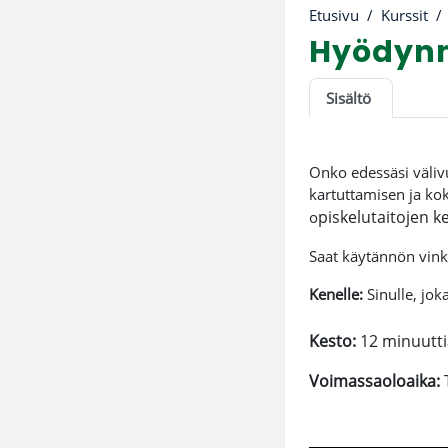
Etusivu
Kurssit
Hyödynnä
Osion ää
Sisältö
Onko edessäsi välivu
kartuttamisen ja kok
piskelutaitojen k
o
Saat käytännön vink
Kenelle:
Sinulle, jok
Kesto:
12 minuutti
Voimassaoloaika: