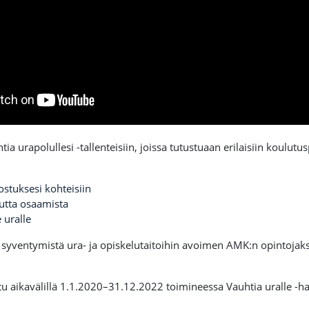
ia urapolullesi -tallenteisiin, joissa tutustuaan erilaisiin koulu
stuksesi kohteisiin
tta osaamista
 uralle
 syventymistä ura- ja opiskelutaitoihin avoimen AMK:n opintojaks
tu aikavälillä 1.1.2020–31.12.2022 toimineessa Vauhtia uralle -han