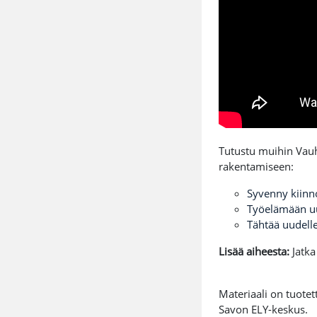
Tutustu muihin Vauht
rakentamiseen:
Syvenny kiinno
Työelämään uu
Tähtää uudelle
Lisää aiheesta:
Jatka
Materiaali on tuotet
Savon ELY-keskus.