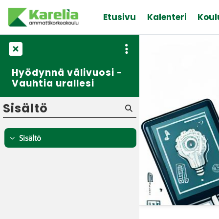
Siirry pääsisältöön
Etusivu
Kalenteri
Koul
Hyödynnä välivuosi -
Vauhtia urallesi
Sisältö
Sisältö
Tiivistä