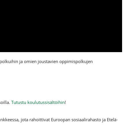
tuspolkuihin ja omien joustavien oppimispolkujen
oilla.
Tutustu koulutussisältöihin
!
kkeessa, jota rahoittivat Euroopan sosiaalirahasto ja Etelä-