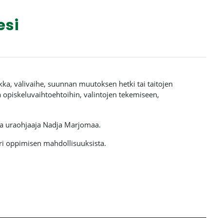
esi
kka, välivaihe, suunnan muutoksen hetki tai taitojen
ä opiskeluvaihtoehtoihin, valintojen tekemiseen,
 ja uraohjaaja Nadja Marjomaa.
eri oppimisen mahdollisuuksista.