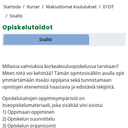
Startsida
Kurser
Maksuttomat koulutukset
01OT
Sisältö
Opiskelutaidot
Avsnittsöversikt
Sisältö
Millaisia valmiuksia korkeakouluopiskelussa tarvitaan?
Miten niitä voi kehittää? Tämän opintosisällön avulla
opit
ymmärtämään itseäsi oppijana sekä tunnistamaan
opintojen etenemistä haastavia ja edistäviä tekijöitä.
Opiskelutaitojen oppimisympäristö on
itseopiskelumateriaali, joka sisältää viisi osiota:
1) Oppimaan oppiminen
2) Opiskelun suunnittelu
3) Opiskelun organisointi