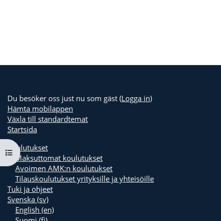
Du besöker oss just nu som gäst (
Logga in
)
Hämta mobilappen
Växla till standardtemat
Startsida
Koulutukset
Öppna kursmenyn
Maksuttomat koulutukset
Avoimen AMK:n koulutukset
Tilauskoulutukset yrityksille ja yhteisöille
Tuki ja ohjeet
Svenska ‎(sv)‎
English ‎(en)‎
Suomi ‎(fi)‎