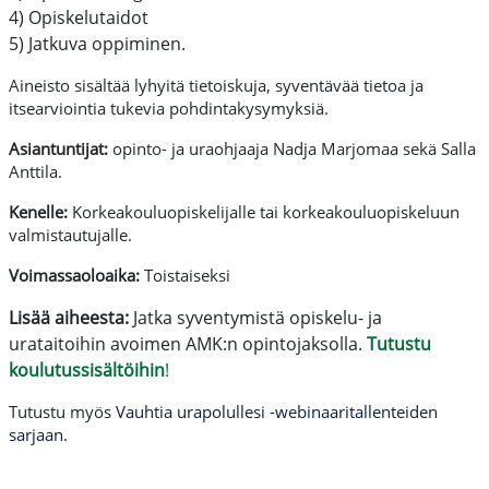
4) Opiskelutaidot
5) Jatkuva oppiminen.
Aineisto sisältää lyhyitä tietoiskuja, syventävää tietoa ja
itsearviointia tukevia pohdintakysymyksiä.
Asiantuntijat:
opinto- ja uraohjaaja Nadja Marjomaa sekä Salla
Anttila.
Kenelle:
Korkeakouluopiskelijalle tai korkeakouluopiskeluun
valmistautujalle.
Voimassaoloaika:
Toistaiseksi
Lisää aiheesta:
Jatka syventymistä opiskelu- ja
urataitoihin avoimen AMK:n opintojaksolla.
Tutustu
koulutussisältöihin
!
Tutustu myös
Vauhtia urapolullesi -webinaaritallenteiden
sarjaan
.