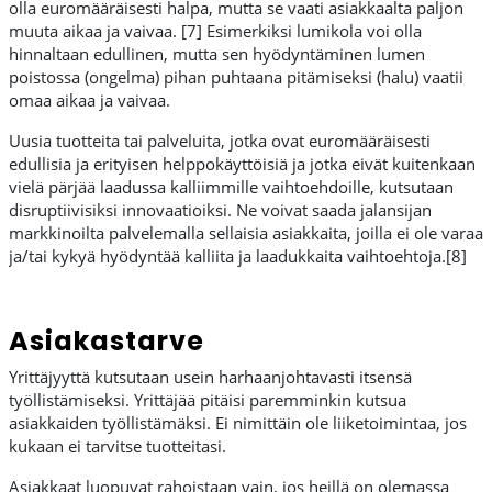
olla euromääräisesti halpa, mutta se vaati asiakkaalta paljon
muuta aikaa ja vaivaa. [7] Esimerkiksi lumikola voi olla
hinnaltaan edullinen, mutta sen hyödyntäminen lumen
poistossa (ongelma) pihan puhtaana pitämiseksi (halu) vaatii
omaa aikaa ja vaivaa.
Uusia tuotteita tai palveluita, jotka ovat euromääräisesti
edullisia ja erityisen helppokäyttöisiä ja jotka eivät kuitenkaan
vielä pärjää laadussa kalliimmille vaihtoehdoille, kutsutaan
disruptiivisiksi innovaatioiksi. Ne voivat saada jalansijan
markkinoilta palvelemalla sellaisia asiakkaita, joilla ei ole varaa
ja/tai kykyä hyödyntää kalliita ja laadukkaita vaihtoehtoja.[8]
Asiakastarve
Yrittäjyyttä kutsutaan usein harhaanjohtavasti itsensä
työllistämiseksi. Yrittäjää pitäisi paremminkin kutsua
asiakkaiden työllistämäksi. Ei nimittäin ole liiketoimintaa, jos
kukaan ei tarvitse tuotteitasi.
Asiakkaat luopuvat rahoistaan vain, jos heillä on olemassa