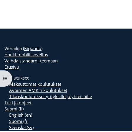
Vierailija (
Kirjaudu
)
Hanki mobiilisovellus
Vaihda standardi-teemaan
Etusivu
Koulutukset
Avaa kurssisisältö
Maksuttomat koulutukset
Avoimen AMK:n koulutukset
Tilauskoulutukset yrityksille ja yhteisöille
Tuki ja ohjeet
Suomi ‎(fi)‎
English ‎(en)‎
Suomi ‎(fi)‎
Svenska ‎(sv)‎