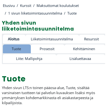
Etusivu
Kurssit
Maksuttomat koulutukset
1 sivun liiketoimintasuunnitelma
Tuote
Yhden sivun
liiketoimintasuunnitelma
Osion ääriviiva
Aloitus
Liiketoimintasuunnitelma
Resurssit
Tuote
Prosessit
Kehittäminen
Liite: Mallipohja
Lisäluettavaa
Tuote
Yhden sivun LTS:n toinen pääosa-alue, Tuote, sisältää
varsinaisen tuotteen tai palvelun kuvauksen lisäksi myös
ymmärryksen kohdemarkkinasta eli asiakastarpeesta ja
kilpailijoista.