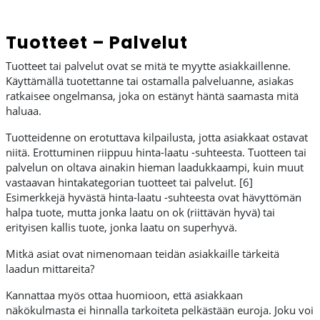
Tuotteet – Palvelut
Tuotteet tai palvelut ovat se mitä te myytte asiakkaillenne.
Käyttämällä tuotettanne tai ostamalla palveluanne, asiakas
ratkaisee ongelmansa, joka on estänyt häntä saamasta mitä
haluaa.
Tuotteidenne on erotuttava kilpailusta, jotta asiakkaat ostavat
niitä. Erottuminen riippuu hinta-laatu -suhteesta. Tuotteen tai
palvelun on oltava ainakin hieman laadukkaampi, kuin muut
vastaavan hintakategorian tuotteet tai palvelut. [6]
Esimerkkejä hyvästä hinta-laatu -suhteesta ovat hävyttömän
halpa tuote, mutta jonka laatu on ok (riittävän hyvä) tai
erityisen kallis tuote, jonka laatu on superhyvä.
Mitkä asiat ovat nimenomaan teidän asiakkaille tärkeitä
laadun mittareita?
Kannattaa myös ottaa huomioon, että asiakkaan
näkökulmasta ei hinnalla tarkoiteta pelkästään euroja. Joku voi