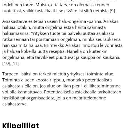
todellinen tarve. Muista, että tarve on olemassa ennen
tuotettasi, vaikka asiakkaat itse eivät olisi siitä tietoisia.[9]
Asiakastarve esitetään usein halu-ongelma -parina. Asiakas
haluaa jotakin, mutta ongelma estää häntä saamasta
haluamaansa. Yrityksen tuote tai palvelu auttaa asiakasta
ratkaisemaan tai poistamaan ongelman, minkä seurauksena
hän saa mitä haluaa. Esimerkki: Asiakas innostuu leivonnasta
ja haluaa kokeilla uutta reseptiä. Hänellä on kuitenkin
ongelmana, että tarvikkeet puuttuvat ja kauppa on kaukana.
[10],[11]
Tarpeen lisäksi on tärkeä miettiä yrityksesi toiminta-alue.
Toiminta-alueen koosta riippuu, montako potentiaalista
asiakasta siellä on. Jos alue on liian pieni, ei liiketoimintanne
voi olla kannattavaa. Potentiaalisella asiakkaalla tarkoitetaan
henkilöä tai organisaatiota, jolla on määrittelemänne
asiakastarve.
Kilpailijat