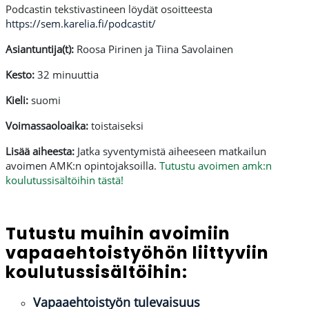
Podcastin tekstivastineen löydät osoitteesta
https://sem.karelia.fi/podcastit/
Asiantuntija(t):
Roosa Pirinen ja Tiina Savolainen
Kesto:
32 minuuttia
Kieli:
suomi
Voimassaoloaika:
toistaiseksi
Lisää aiheesta:
Jatka syventymistä aiheeseen matkailun
avoimen AMK:n opintojaksoilla.
Tutustu avoimen amk:n
koulutussisältöihin tästä!
Tutustu muihin avoimiin
vapaaehtoistyöhön liittyviin
koulutussisältöihin:
Vapaaehtoistyön tulevaisuus