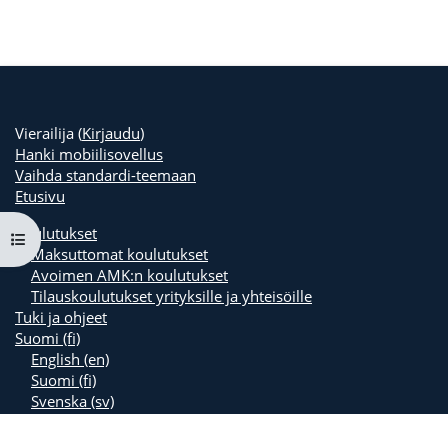
Vierailija (
Kirjaudu
)
Hanki mobiilisovellus
Vaihda standardi-teemaan
Etusivu
Koulutukset
Avaa kurssisisältö
Maksuttomat koulutukset
Avoimen AMK:n koulutukset
Tilauskoulutukset yrityksille ja yhteisöille
Tuki ja ohjeet
Suomi ‎(fi)‎
English ‎(en)‎
Suomi ‎(fi)‎
Svenska ‎(sv)‎