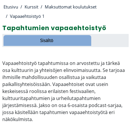
Etusivu
Kurssit
Maksuttomat koulutukset
Vapaaehtoistyö 1
Tapahtumien vapaaehtoistyö
Osion ääriviiva
Sisältö
Vapaaehtoistyö tapahtumissa on arvostettu ja tärkeä
osa kulttuurin ja yhteisöjen elinvoimaisuutta. Se tarjoaa
ihmisille mahdollisuuden osallistua ja vaikuttaa
paikallisyhteisöissään. Vapaaehtoiset ovat usein
keskeisessä roolissa erilaisten festivaalien,
kulttuuritapahtumien ja urheilutapahtumien
järjestämisessä. Jakso on osa 6-osaista podcast-sarjaa,
jossa käsitellään tapahtumien vapaaehtoistyötä eri
näkökulmista.