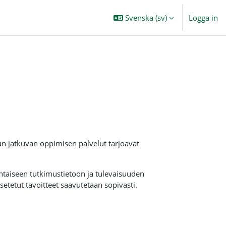
Svenska ‎(sv)‎
Logga in
lun jatkuvan oppimisen palvelut tarjoavat
htaiseen tutkimustietoon ja tulevaisuuden
etetut tavoitteet saavutetaan sopivasti.