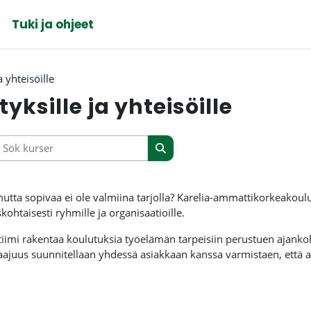
Tuki ja ohjeet
a yhteisöille
yksille ja yhteisöille
ök kurser
Sök kurser
, mutta sopivaa ei ole valmiina tarjolla? Karelia-ammattikorkeakou
kohtaisesti ryhmille ja organisaatioille.
imi rakentaa koulutuksia työelämän tarpeisiin perustuen ajanko
laajuus suunnitellaan yhdessä asiakkaan kanssa varmistaen, että as