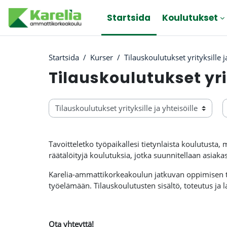
Gå direkt till huvudinnehåll
Startsida
Koulutukset
Startsida
Kurser
Tilauskoulutukset yrityksille j
Tilauskoulutukset yrit
S
Kurskategorier
Tavoitteletko työpaikallesi tietynlaista koulutusta
räätälöityjä koulutuksia, jotka suunnitellaan asiakas
Karelia-ammattikorkeakoulun jatkuvan oppimisen ti
työelämään. Tilauskoulutusten sisältö, toteutus ja 
Ota yhteyttä!