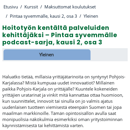
Etusivu
Kurssit
Maksuttomat koulutukset
Pintaa syvemmälle, kausi 2, osa 3
Yleinen
Hoitotyön kentältä palveluiden
kehittäjäksi – Pintaa syvemmälle
podcast-sarja, kausi 2, osa 3
Osion ääriviiva
Yleinen
Haluatko tietää, millaisia yrittäjätarinoita on syntynyt Pohjois-
Karjalassa? Mistä kumpuaa uudet innovaatiot? Millainen
paikka Pohjois-Karjala on yrittäjälle? Kuuntele kokeneiden
yrittäjien uratarinat ja vinkit mitä kannattaa ottaa huomioon,
kun suunnittelet, innovoit tai sinulla on jo valmis ajatus
uudenlaisen tuotteen viemisestä eteenpäin Suomen tai jopa
maailman markkinoille. Tämän opintosisällön avulla saat
monipuolisia näkökulmia esimerkiksi oman yritystoiminnan
käynnistämisestä tai kehittämistä varten.