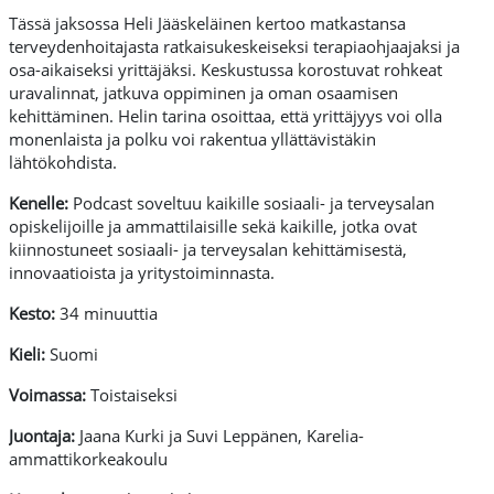
Tässä jaksossa Heli Jääskeläinen kertoo matkastansa
terveydenhoitajasta ratkaisukeskeiseksi terapiaohjaajaksi ja
osa-aikaiseksi yrittäjäksi. Keskustussa korostuvat rohkeat
uravalinnat, jatkuva oppiminen ja oman osaamisen
kehittäminen. Helin tarina osoittaa, että yrittäjyys voi olla
monenlaista ja polku voi rakentua yllättävistäkin
lähtökohdista.
Kenelle:
Podcast soveltuu kaikille sosiaali- ja terveysalan
opiskelijoille ja ammattilaisille sekä kaikille, jotka ovat
kiinnostuneet sosiaali- ja terveysalan kehittämisestä,
innovaatioista ja yritystoiminnasta.
Kesto:
34 minuuttia
Kieli:
Suomi
Voimassa:
Toistaiseksi
Juontaja:
Jaana Kurki ja Suvi Leppänen, Karelia-
ammattikorkeakoulu