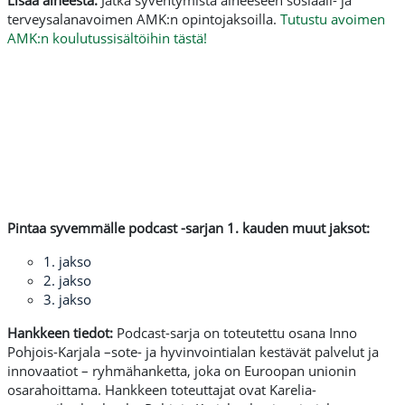
Lisää aiheesta:
Jatka syventymistä aiheeseen sosiaali- ja
terveysalanavoimen AMK:n opintojaksoilla.
Tutustu avoimen
AMK:n koulutussisältöihin tästä!
Pintaa syvemmälle podcast -sarjan 1. kauden muut jaksot:
1. jakso
2. jakso
3. jakso
Hankkeen tiedot:
Podcast-sarja on toteutettu osana Inno
Pohjois-Karjala –sote- ja hyvinvointialan kestävät palvelut ja
innovaatiot – ryhmähanketta, joka on Euroopan unionin
osarahoittama. Hankkeen toteuttajat ovat Karelia-