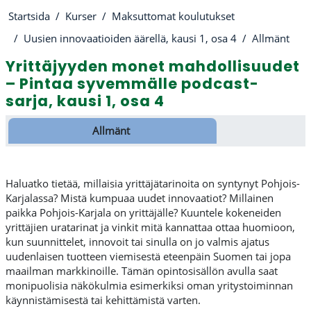
Startsida
Kurser
Maksuttomat koulutukset
Uusien innovaatioiden äärellä, kausi 1, osa 4
Allmänt
Yrittäjyyden monet mahdollisuudet
– Pintaa syvemmälle podcast-
sarja, kausi 1, osa 4
Avsnittsöversikt
Allmänt
Haluatko tietää, millaisia yrittäjätarinoita on syntynyt Pohjois-
Karjalassa? Mistä kumpuaa uudet innovaatiot? Millainen
paikka Pohjois-Karjala on yrittäjälle? Kuuntele kokeneiden
yrittäjien uratarinat ja vinkit mitä kannattaa ottaa huomioon,
kun suunnittelet, innovoit tai sinulla on jo valmis ajatus
uudenlaisen tuotteen viemisestä eteenpäin Suomen tai jopa
maailman markkinoille. Tämän opintosisällön avulla saat
monipuolisia näkökulmia esimerkiksi oman yritystoiminnan
käynnistämisestä tai kehittämistä varten.