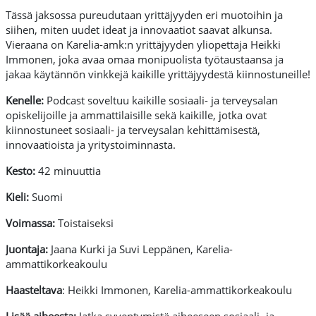
Tässä jaksossa pureudutaan yrittäjyyden eri muotoihin ja
siihen, miten uudet ideat ja innovaatiot saavat alkunsa.
Vieraana on Karelia-amk:n yrittäjyyden yliopettaja Heikki
Immonen, joka avaa omaa monipuolista työtaustaansa ja
jakaa käytännön vinkkejä kaikille yrittäjyydestä kiinnostuneille!
Kenelle:
Podcast soveltuu kaikille sosiaali- ja terveysalan
opiskelijoille ja ammattilaisille sekä kaikille, jotka ovat
kiinnostuneet sosiaali- ja terveysalan kehittämisestä,
innovaatioista ja yritystoiminnasta.
Kesto:
42 minuuttia
Kieli:
Suomi
Voimassa:
Toistaiseksi
Juontaja:
Jaana Kurki ja Suvi Leppänen, Karelia-
ammattikorkeakoulu
Haasteltava
: Heikki Immonen, Karelia-ammattikorkeakoulu