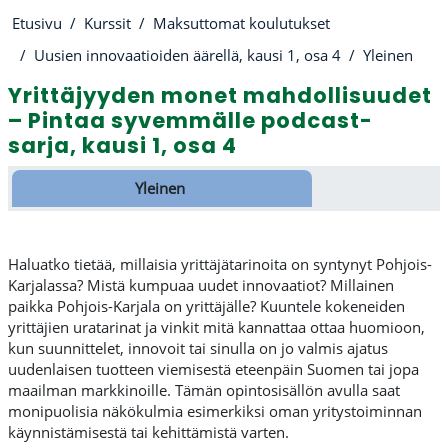
Etusivu
Kurssit
Maksuttomat koulutukset
Uusien innovaatioiden äärellä, kausi 1, osa 4
Yleinen
Yrittäjyyden monet mahdollisuudet
– Pintaa syvemmälle podcast-
sarja, kausi 1, osa 4
Osion ääriviiva
Yleinen
Haluatko tietää, millaisia yrittäjätarinoita on syntynyt Pohjois-
Karjalassa? Mistä kumpuaa uudet innovaatiot? Millainen
paikka Pohjois-Karjala on yrittäjälle? Kuuntele kokeneiden
yrittäjien uratarinat ja vinkit mitä kannattaa ottaa huomioon,
kun suunnittelet, innovoit tai sinulla on jo valmis ajatus
uudenlaisen tuotteen viemisestä eteenpäin Suomen tai jopa
maailman markkinoille. Tämän opintosisällön avulla saat
monipuolisia näkökulmia esimerkiksi oman yritystoiminnan
käynnistämisestä tai kehittämistä varten.