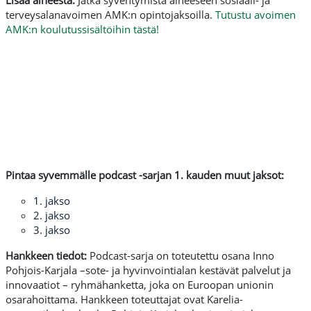
Lisää aiheesta:
Jatka syventymistä aiheeseen sosiaali- ja
terveysalanavoimen AMK:n opintojaksoilla.
Tutustu avoimen
AMK:n koulutussisältöihin tästä!
Pintaa syvemmälle podcast -sarjan 1. kauden muut jaksot:
1. jakso
2. jakso
3. jakso
Hankkeen tiedot:
Podcast-sarja on toteutettu osana Inno
Pohjois-Karjala –sote- ja hyvinvointialan kestävät palvelut ja
innovaatiot – ryhmähanketta, joka on Euroopan unionin
osarahoittama. Hankkeen toteuttajat ovat Karelia-