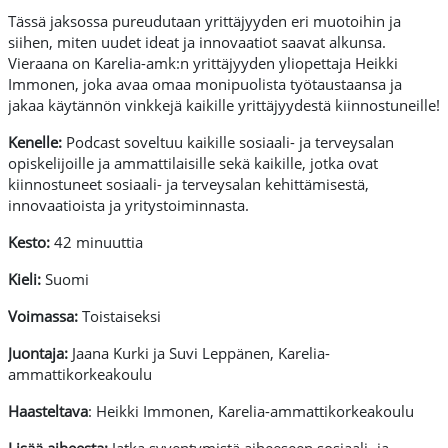
Tässä jaksossa pureudutaan yrittäjyyden eri muotoihin ja
siihen, miten uudet ideat ja innovaatiot saavat alkunsa.
Vieraana on Karelia-amk:n yrittäjyyden yliopettaja Heikki
Immonen, joka avaa omaa monipuolista työtaustaansa ja
jakaa käytännön vinkkejä kaikille yrittäjyydestä kiinnostuneille!
Kenelle:
Podcast soveltuu kaikille sosiaali- ja terveysalan
opiskelijoille ja ammattilaisille sekä kaikille, jotka ovat
kiinnostuneet sosiaali- ja terveysalan kehittämisestä,
innovaatioista ja yritystoiminnasta.
Kesto:
42 minuuttia
Kieli:
Suomi
Voimassa:
Toistaiseksi
Juontaja:
Jaana Kurki ja Suvi Leppänen, Karelia-
ammattikorkeakoulu
Haasteltava
: Heikki Immonen, Karelia-ammattikorkeakoulu