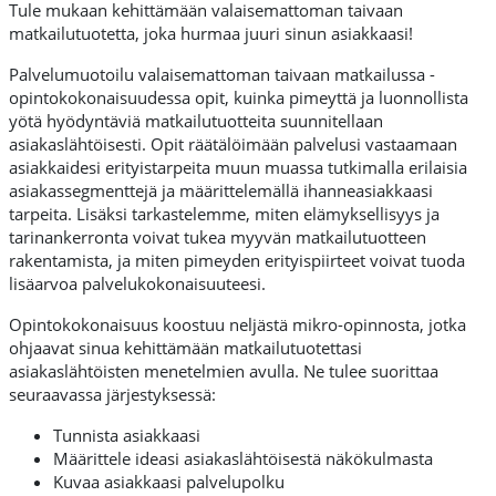
Tule mukaan kehittämään valaisemattoman taivaan
matkailutuotetta, joka hurmaa juuri sinun asiakkaasi!
Palvelumuotoilu valaisemattoman taivaan matkailussa -
opintokokonaisuudessa opit, kuinka pimeyttä ja luonnollista
yötä hyödyntäviä matkailutuotteita suunnitellaan
asiakaslähtöisesti. Opit räätälöimään palvelusi vastaamaan
asiakkaidesi erityistarpeita muun muassa tutkimalla erilaisia
asiakassegmenttejä ja määrittelemällä ihanneasiakkaasi
tarpeita. Lisäksi tarkastelemme, miten elämyksellisyys ja
tarinankerronta voivat tukea myyvän matkailutuotteen
rakentamista, ja miten pimeyden erityispiirteet voivat tuoda
lisäarvoa palvelukokonaisuuteesi.
Opintokokonaisuus koostuu neljästä mikro-opinnosta, jotka
ohjaavat sinua kehittämään matkailutuotettasi
asiakaslähtöisten menetelmien avulla. Ne tulee suorittaa
seuraavassa järjestyksessä:
Tunnista asiakkaasi
Määrittele ideasi asiakaslähtöisestä näkökulmasta
Kuvaa asiakkaasi palvelupolku