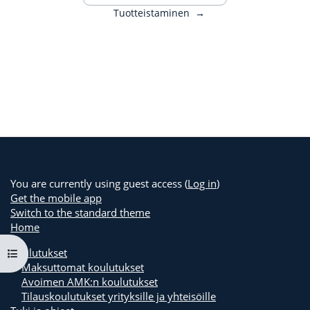
Tuotteistaminen
→
You are currently using guest access (
Log in
)
Get the mobile app
Switch to the standard theme
Home
Open course index
Koulutukset
Maksuttomat koulutukset
Avoimen AMK:n koulutukset
Tilauskoulutukset yrityksille ja yhteisöille