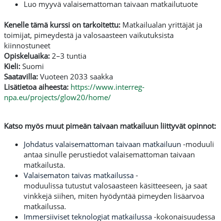
Luo myyvä valaisemattoman taivaan matkailutuote
Kenelle tämä kurssi on tarkoitettu:
Matkailualan yrittäjät ja
toimijat, pimeydestä ja valosaasteen vaikutuksista
kiinnostuneet
Opiskeluaika:
2–3 tuntia
Kieli:
Suomi
Saatavilla:
Vuoteen 2033 saakka
Lisätietoa aiheesta:
https://www.interreg-
npa.eu/projects/glow20/home/
Katso myös muut pimeän taivaan matkailuun liittyvät opinnot:
Johdatus valaisemattoman taivaan matkailuun
-moduuli
antaa sinulle perustiedot valaisemattoman taivaan
matkailusta.
Valaisematon taivas matkailussa
-
moduuli
ssa
tutustut
valosaasteen
käsit
teeseen, ja saat
vinkkejä siihen, miten hyödyntää pimeyden lisäarvoa
matkailussa.
Immersiiviset teknologiat matkailussa
-kokonaisuudessa