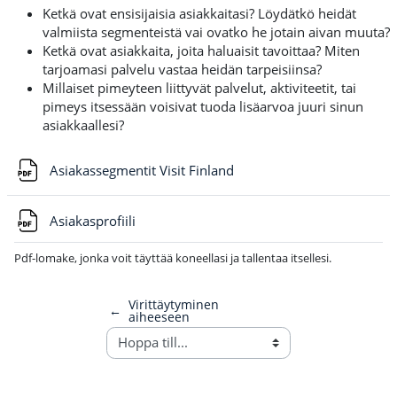
Ketkä ovat ensisijaisia asiakkaitasi? Löydätkö heidät
valmiista segmenteistä vai ovatko he jotain aivan muuta?
Ketkä ovat asiakkaita, joita haluaisit tavoittaa? Miten
tarjoamasi palvelu vastaa heidän tarpeisiinsa?
Millaiset pimeyteen liittyvät palvelut, aktiviteetit, tai
pimeys itsessään voisivat tuoda lisäarvoa juuri sinun
asiakkaallesi?
Fil
Asiakassegmentit Visit Finland
Fil
Asiakasprofiili
Pdf-lomake, jonka voit täyttää koneellasi ja tallentaa itsellesi.
Virittäytyminen
←
aiheeseen