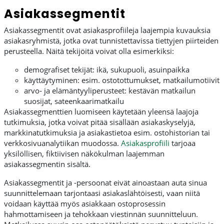
Asiakassegmentit
Asiakassegmentit ovat asiakasprofiileja laajempia kuvauksia
asiakasryhmistä, jotka ovat tunnistettavissa tiettyjen piirteiden
perusteella. Näitä tekijöitä voivat olla esimerkiksi:
demografiset tekijät: ikä, sukupuoli, asuinpaikka
käyttäytyminen: esim. ostotottumukset, matkailumotiivit
arvo- ja elämäntyyliperusteet: kestävän matkailun
suosijat, sateenkaarimatkailu
Asiakassegmenttien luomiseen käytetään yleensä laajoja
tutkimuksia, jotka voivat pitää sisällään asiakaskyselyjä,
markkinatutkimuksia ja asiakastietoa esim. ostohistorian tai
verkkosivuanalytiikan muodossa.
Asiakasprofiili
tarjoaa
yksilöllisen, fiktiivisen näkökulman laajemman
asiakassegmentin sisältä.
Asiakassegmentit ja -persoonat eivät ainoastaan auta sinua
suunnittelemaan tarjontaasi asiakaslähtöisesti, vaan niitä
voidaan käyttää myös asiakkaan ostoprosessin
hahmottamiseen ja tehokkaan viestinnän suunnitteluun.