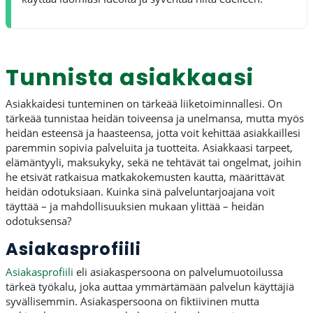
Tunnista asiakkaasi
Asiakkaidesi tunteminen on tärkeää liiketoiminnallesi. On
tärkeää tunnistaa heidän toiveensa ja unelmansa, mutta myös
heidän esteensä ja haasteensa, jotta voit kehittää asiakkaillesi
paremmin sopivia palveluita ja tuotteita. Asiakkaasi tarpeet,
elämäntyyli, maksukyky, sekä ne tehtävät tai ongelmat, joihin
he etsivät ratkaisua matkakokemusten kautta, määrittävät
heidän odotuksiaan. Kuinka sinä palveluntarjoajana voit
täyttää – ja mahdollisuuksien mukaan ylittää – heidän
odotuksensa?
Asiakasprofiili
Asiakasprofiili
eli asiakaspersoona on palvelumuotoilussa
tärkeä työkalu, joka auttaa ymmärtämään palvelun käyttäjiä
syvällisemmin. Asiakaspersoona on fiktiivinen mutta