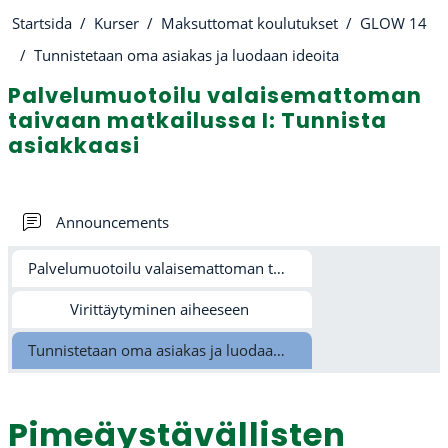
Startsida
Kurser
Maksuttomat koulutukset
GLOW 14
Tunnistetaan oma asiakas ja luodaan ideoita
Palvelumuotoilu valaisemattoman
taivaan matkailussa I: Tunnista
asiakkaasi
Avsnittsöversikt
Forum
Announcements
Palvelumuotoilu valaisemattoman taivaan matkailussa I
Virittäytyminen aiheeseen
Tunnistetaan oma asiakas ja luodaan ideoita
Pimeäystävällisten