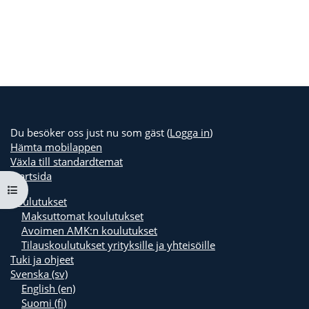
Du besöker oss just nu som gäst (
Logga in
)
Hämta mobilappen
Växla till standardtemat
Startsida
Öppna kursmenyn
Koulutukset
Maksuttomat koulutukset
Avoimen AMK:n koulutukset
Tilauskoulutukset yrityksille ja yhteisöille
Tuki ja ohjeet
Svenska ‎(sv)‎
English ‎(en)‎
Suomi ‎(fi)‎