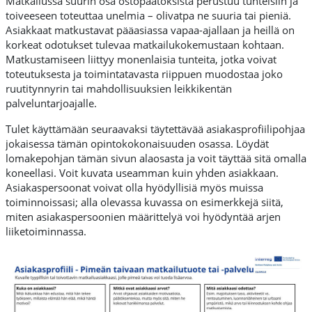
Matkailussa suurin osa ostopäätöksistä perustuu tunteisiin ja
toiveeseen toteuttaa unelmia – olivatpa ne suuria tai pieniä.
Asiakkaat matkustavat pääasiassa vapaa-ajallaan ja heillä on
korkeat odotukset tulevaa matkailukokemustaan kohtaan.
Matkustamiseen liittyy monenlaisia tunteita, jotka voivat
toteutuksesta ja toimintatavasta riippuen muodostaa joko
ruutitynnyrin tai mahdollisuuksien leikkikentän
palveluntarjoajalle.
Tulet käyttämään seuraavaksi täytettävää asiakasprofiilipohjaa
jokaisessa tämän opintokokonaisuuden osassa. Löydät
lomakepohjan tämän sivun alaosasta ja voit täyttää sitä omalla
koneellasi. Voit kuvata useamman kuin yhden asiakkaan.
Asiakaspersoonat voivat olla hyödyllisiä myös muissa
toiminnoissasi; alla olevassa kuvassa on esimerkkejä siitä,
miten asiakaspersoonien määrittelyä voi hyödyntää arjen
liiketoiminnassa.