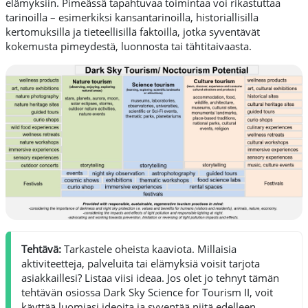
elämyksiin. Pimeässä tapahtuvaa toimintaa voi rikastuttaa
tarinoilla – esimerkiksi kansantarinoilla, historiallisilla
kertomuksilla ja tieteellisillä faktoilla, jotka syventävät
kokemusta pimeydestä, luonnosta tai tähtitaivaasta.
Tehtävä:
Tarkastele oheista kaaviota. Millaisia
aktiviteetteja, palveluita tai elämyksiä voisit tarjota
asiakkaillesi? Listaa viisi ideaa. Jos olet jo tehnyt tämän
tehtävän osiossa Dark Sky Science for Tourism II, voit
käyttää luomiasi ideoita ja syventää niitä edelleen.