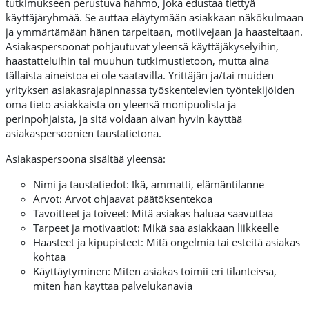
tutkimukseen perustuva hahmo, joka edustaa tiettyä
käyttäjäryhmää. Se auttaa eläytymään asiakkaan näkökulmaan
ja ymmärtämään hänen tarpeitaan, motiivejaan ja haasteitaan.
Asiakaspersoonat pohjautuvat yleensä käyttäjäkyselyihin,
haastatteluihin tai muuhun tutkimustietoon, mutta aina
tällaista aineistoa ei ole saatavilla. Yrittäjän ja/tai muiden
yrityksen asiakasrajapinnassa työskentelevien työntekijöiden
oma tieto asiakkaista on yleensä monipuolista ja
perinpohjaista, ja sitä voidaan aivan hyvin käyttää
asiakaspersoonien taustatietona.
Asiakaspersoona sisältää yleensä:
Nimi ja taustatiedot: Ikä, ammatti, elämäntilanne
Arvot: Arvot ohjaavat päätöksentekoa
Tavoitteet ja toiveet: Mitä asiakas haluaa saavuttaa
Tarpeet ja motivaatiot: Mikä saa asiakkaan liikkeelle
Haasteet ja kipupisteet: Mitä ongelmia tai esteitä asiakas
kohtaa
Käyttäytyminen: Miten asiakas toimii eri tilanteissa,
miten hän käyttää palvelukanavia