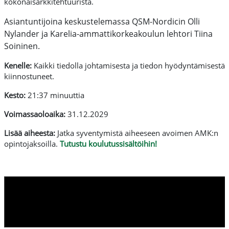
kokonaisarkkitehtuurista.
Asiantuntijoina keskustelemassa QSM-Nordicin
Olli
Nylander ja Karelia-ammattikorkeakoulun lehtori Tiina
Soininen
.
Kenelle:
Kaikki tiedolla johtamisesta ja tiedon hyödyntämisestä
kiinnostuneet.
Kesto:
21:37 minuuttia
Voimassaoloaika:
31.12.2029
Lisää aiheesta:
Jatka syventymistä aiheeseen avoimen AMK:n
opintojaksoilla.
Tutustu koulutussisältöihin!