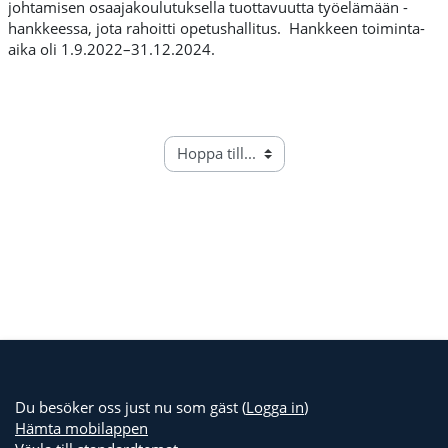
johtamisen osaajakoulutuksella tuottavuutta työelämään -
hankkeessa, jota rahoitti opetushallitus. Hankkeen toiminta-
aika oli 1.9.2022–31.12.2024.
Du besöker oss just nu som gäst (
Logga in
)
Hämta mobilappen