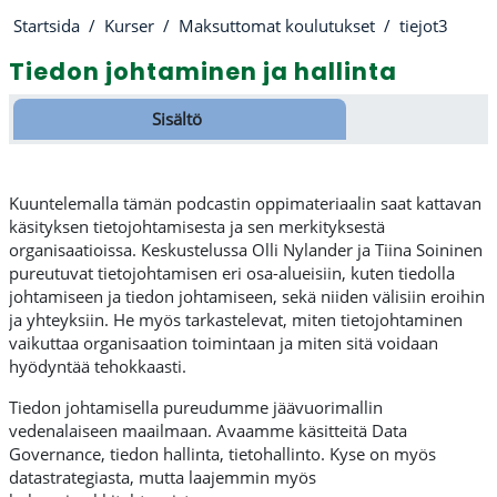
Startsida
Kurser
Maksuttomat koulutukset
tiejot3
Tiedon johtaminen ja hallinta
Avsnittsöversikt
Sisältö
Kuuntelemalla tämän podcastin oppimateriaalin saat kattavan
käsityksen tietojohtamisesta ja sen merkityksestä
organisaatioissa. Keskustelussa Olli Nylander ja Tiina Soininen
pureutuvat tietojohtamisen eri osa-alueisiin, kuten tiedolla
johtamiseen ja tiedon johtamiseen, sekä niiden välisiin eroihin
ja yhteyksiin. He myös tarkastelevat, miten tietojohtaminen
vaikuttaa organisaation toimintaan ja miten sitä voidaan
hyödyntää tehokkaasti.
Tiedon johtamisella pureudumme jäävuorimallin
vedenalaiseen maailmaan. Avaamme käsitteitä Data
Governance, tiedon hallinta, tietohallinto. Kyse on myös
datastrategiasta, mutta laajemmin myös