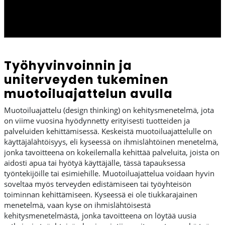
Työhyvinvoinnin ja
uniterveyden tukeminen
muotoiluajattelun avulla
Muotoiluajattelu (design thinking) on kehitysmenetelmä, jota
on viime vuosina hyödynnetty erityisesti tuotteiden ja
palveluiden kehittämisessä. Keskeistä muotoiluajattelulle on
käyttäjälähtöisyys, eli kyseessä on ihmislähtöinen menetelmä,
jonka tavoitteena on kokeilemalla kehittää palveluita, joista on
aidosti apua tai hyötyä käyttäjälle, tässä tapauksessa
työntekijöille tai esimiehille. Muotoiluajattelua voidaan hyvin
soveltaa myös terveyden edistämiseen tai työyhteisön
toiminnan kehittämiseen. Kyseessä ei ole tiukkarajainen
menetelmä, vaan kyse on ihmislähtöisestä
kehitysmenetelmästä, jonka tavoitteena on löytää uusia