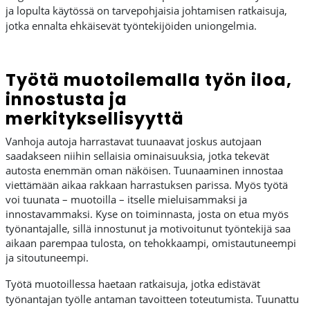
ja lopulta käytössä on tarvepohjaisia johtamisen ratkaisuja,
jotka ennalta ehkäisevät työntekijöiden uniongelmia.
Työtä muotoilemalla työn iloa,
innostusta ja
merkityksellisyyttä
Vanhoja autoja harrastavat tuunaavat joskus autojaan
saadakseen niihin sellaisia ominaisuuksia, jotka tekevät
autosta enemmän oman näköisen. Tuunaaminen innostaa
viettämään aikaa rakkaan harrastuksen parissa. Myös työtä
voi tuunata – muotoilla – itselle mieluisammaksi ja
innostavammaksi. Kyse on toiminnasta, josta on etua myös
työnantajalle, sillä innostunut ja motivoitunut työntekijä saa
aikaan parempaa tulosta, on tehokkaampi, omistautuneempi
ja sitoutuneempi.
Työtä muotoillessa haetaan ratkaisuja, jotka edistävät
työnantajan työlle antaman tavoitteen toteutumista. Tuunattu