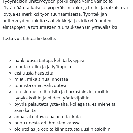
Työyhteisön uniterveyden polku ohjaa vaihe vaiheelta
löytämään ratkaisuja työperäisiin uniongelmiin, ja ratkaisu voi
löytyä esimerkiksi työn tuunaamisesta. Työntekijän
uniterveyden polulta saat vinkkejä ja virikkeitä omien
elintapojen ja tottumusten tuunaukseen uniystävällisiksi.
Tästä voit lähteä liikkeelle:
hanki uusia taitoja, kehitä kykyjäsi
muuta rutiineja ja työtapoja
etsi uusia haasteita
mieti, mikä sinua innostaa
tunnista omat vahvuutesi
tutustu uusiin ihmisiin ja harrastuksiin, muihin
työyksiköihin ja niiden työntekijöihin
pyydä palautetta ystävältä, kollegalta, esimieheltä,
asiakkailta
anna rakentavaa palautetta, kiitä
puhu unesta eri ihmisten kanssa
ole utelias ja osoita kiinnostusta uusiin asioihin