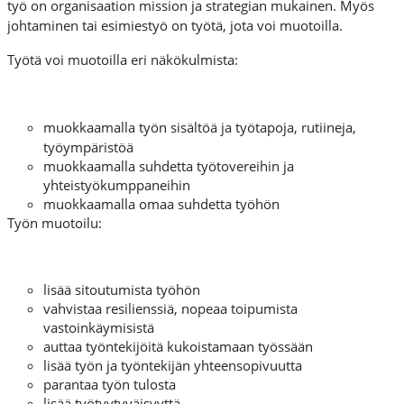
työ on organisaation mission ja strategian mukainen. Myös
johtaminen tai esimiestyö on työtä, jota voi muotoilla.
Työtä voi muotoilla eri näkökulmista:
muokkaamalla työn sisältöä ja työtapoja, rutiineja,
työympäristöä
muokkaamalla suhdetta työtovereihin ja
yhteistyökumppaneihin
muokkaamalla omaa suhdetta työhön
Työn muotoilu:
lisää sitoutumista työhön
vahvistaa resilienssiä, nopeaa toipumista
vastoinkäymisistä
auttaa työntekijöitä kukoistamaan työssään
lisää työn ja työntekijän yhteensopivuutta
parantaa työn tulosta
lisää työtyytyväisyyttä