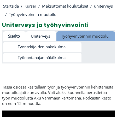
Startsida
Kurser
Maksuttomat koulutukset
uniterveys
Työhyvinvoinnin muotoilu
Uniterveys ja työhyvinvointi
Avsnittsöversikt
Sisältö
Uniterveys
Työhyvinvoinnin muotoilu
Työntekijöiden näkökulma
Työnantanajan näkökulma
Tässä osiossa käsitellään työn ja työhyvinvoinnin kehittämistä
muotoiluajattelun avulla. Voit aluksi kuunnella perustietoa
työn muotoilusta Aku Varamäen kertomana. Podcastin kesto
on noin 12 minuuttia.