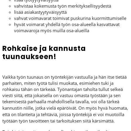
vahvistaa kokemusta työn merkityksellisyydestä
lisää asiakastyytyväisyyttä
vahvat voimavarat toimivat puskurina kuormittumiselle
hyvät voimarat yhdellä työn osa-alueella kasvattavat
voimavaroja myös muilla osa-alueilla
Rohkaise ja kannusta
tuunaukseen!
Vaikka työn tuunaus on työntekijän vastuulla ja hän itse tietää
parhaiten, miten työtä tulisi muokata, esimiehen tuki ja
rohkaisu tähän on tärkeää. Työnantajan taholta tullut selkeä
viesti siitä, että jokaisella on vastuu omasta työstään ja sen
tekemisestä parhaalla mahdollisella tavalla, voi olla tärkeä
kannustin niille, jotka vielä epäröivät.
On myös hyvä huomata,
että on tilanteita ja tehtäviä, joissa työntekijä ei voi muotoilla
työtään työn tavoitteen tai tarkoituksen siitä kärsimättä.