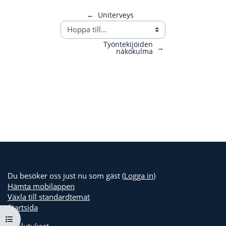
←
Uniterveys
Työntekijöiden
→
näkökulma
Du besöker oss just nu som gäst (
Logga in
)
Hämta mobilappen
Växla till standardtemat
Startsida
Öppna kursmenyn