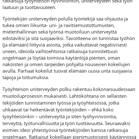
ratkaisuja työyhteisön hyvinvointiin, uniterveyteen sekä työn
laatuun ja tuottavuuteen.
Työntekijän uniterveyden polulla työntekijä saa ohjausta ja
tukea omien liikunta- uni- ja ravitsemustottumusten,
mielenhallinnan sekä työnsä muotoiluun uniterveyttä
edistäviksi ja sitä suojaaviksi. Tavoitteena on tunnistaa työhön
(ja elämään) liittyviä asioita, jotka vaikuttavat negatiivisesti
uneen, ideoida vaihtoehtoisia ratkaisuja tunnistettuun
ongelmaan ja löytää toimivia käytäntöjä pienten, oman
näköisten ja omien tarpeiden pohjalta nousevien kokeilujen
avulla. Parhaat kokeilut tuovat elämään uusia unta suojaavia
tapoja ja tottumuksia.
Työyhteisön uniterveyden polku rakentuu kokonaisuudessaan
muotoiluprosessin mukaisesti. Lähtökohtana on sellaisten
tekijöiden tunnistaminen työssä ja työyhteisössä, jotka
uhkaavat tai heikentävät työntekijöiden – ehkä koko
työyhteisönkin – uniterveyttä ja siten työhyvinvointia,
terveyttä, työturvallisuutta ja työn tuottavuutta. Seuraavaksi
esimies ideoi yhteistyössä työntekijöiden kanssa ratkaisuja
ongelmaan. Ratkaisut kokeillaan pienimuotoisesti käytännössä