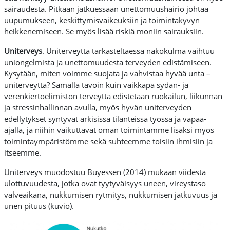
sairaudesta. Pitkään jatkuessaan unettomuushäiriö johtaa
uupumukseen, keskittymisvaikeuksiin ja toimintakyvyn
heikkenemiseen. Se myös lisää riskiä moniin sairauksiin.
Uniterveys
. Uniterveyttä tarkasteltaessa näkökulma vaihtuu
uniongelmista ja unettomuudesta terveyden edistämiseen.
Kysytään, miten voimme suojata ja vahvistaa hyvää unta –
uniterveyttä? Samalla tavoin kuin vaikkapa sydän- ja
verenkiertoelimistön terveyttä edistetään ruokailun, liikunnan
ja stressinhallinnan avulla, myös hyvän uniterveyden
edellytykset syntyvät arkisissa tilanteissa työssä ja vapaa-
ajalla, ja niihin vaikuttavat oman toimintamme lisäksi myös
toimintaympäristömme sekä suhteemme toisiin ihmisiin ja
itseemme.
Uniterveys muodostuu Buyessen (2014) mukaan viidestä
ulottuvuudesta, jotka ovat tyytyväisyys uneen, vireystaso
valveaikana, nukkumisen rytmitys, nukkumisen jatkuvuus ja
unen pituus (kuvio).