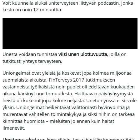
Voit kuunnella aluksi uniterveyteen liittyvän podcastin, jonka
kesto on noin 12 minuuttia.
Unesta voidaan tunnistaa
viisi unen ulottuvuutta
, joilla on
tutkitusti yhteys terveyteen.
Uniongelmat
ovat yleisiä j
a koskevat jopa kolmea miljoonaa
suomalaista aikuista. FinTerveys 2017 tutkimukseen
vastanneista työikäisistä noin puolet oli edeltävän kuukauden
aikana kärsinyt unettomuudesta. Haittaavaa päiväväsymystä
heistä oli kokenut jopa kolme neljästä. Uneton yössä ei siis ole
yksin. Uniongelmat heikentävät välittömästi hyvinvointia ja
murentavat vähitellen toimintakykyä ja siksi niihin on tärkeää
kiinnittää huomiota – mieluiten jo ennen kuin haitat
ilmenevät.
Unettomuudesta
on kyse silloin, jos vähintään kolmena yönä