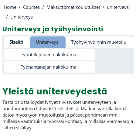
Home
Courses
Maksuttomat koulutukset
uniterveys
Uniterveys
Uniterveys ja työhyvinvointi
Section outline
Sisältö
Uniterveys
Työhyvinvoinnin muotoilu
Työntekijöiden näkökulma
Työnantanajan näkökulma
Yleistä uniterveydestä
Tästä osiosta löydät lyhyet tiivistykset uniterveyteen ja
unettomuuteen liittyvästä käsitteistä. Matkan varrella keräät
tietoa myös työn muotoilusta ja pääset pohtimaan mm.,
millaisia vaatimuksia työssäsi kohtaat, ja millaisia voimavaroja
siihen sisältyy.