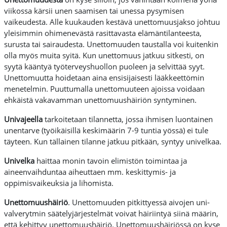
viikossa kärsii unen saamisen tai unessa pysymisen
vaikeudesta. Alle kuukauden kestävä unettomuusjakso johtuu
yleisimmin ohimenevästä rasittavasta elämäntilanteesta,
surusta tai sairaudesta. Unettomuuden taustalla voi kuitenkin
olla myös muita syitä. Kun unettomuus jatkuu sitkesti, on
syytä kääntyä työterveyshuollon puoleen ja selvittää syyt.
Unettomuutta hoidetaan aina ensisijaisesti lääkkeettömin
menetelmin.
Puuttumalla unettomuuteen ajoissa voidaan
ehkäistä vakavamman unettomuushäiriön syntyminen.
Univajeella
tarkoitetaan tilannetta, jossa ihmisen luontainen
unentarve (työikäisillä keskimäärin 7-9 tuntia yössä) ei tule
täyteen. Kun tällainen tilanne jatkuu pitkään, syntyy univelkaa.
Univelka
haittaa monin tavoin elimistön toimintaa ja
aineenvaihduntaa aiheuttaen mm. keskittymis- ja
oppimisvaikeuksia ja lihomista.
Unettomuushäiriö
. Unettomuuden pitkittyessä aivojen uni-
valverytmin säätelyjärjestelmät voivat häiriintyä siinä määrin,
että kehittyy unettomuushäiriö. Unettomuushäiriössä on kyse