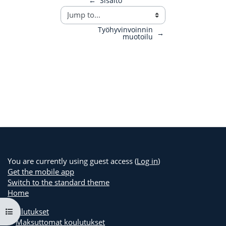
←
Sisältö
Työhyvinvoinnin
→
muotoilu
You are currently using guest access (
Log in
)
Get the mobile app
Switch to the standard theme
Home
Open course index
Koulutukset
Maksuttomat koulutukset