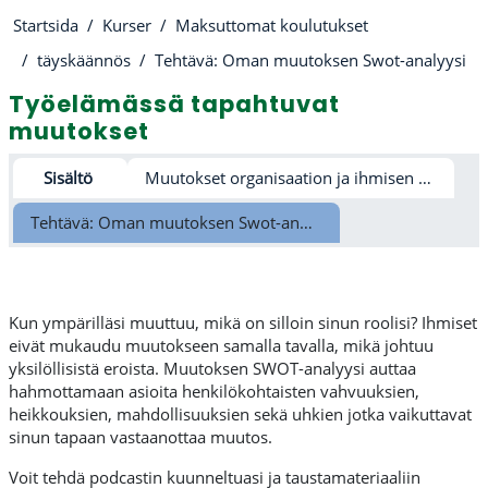
Startsida
Kurser
Maksuttomat koulutukset
täyskäännös
Tehtävä: Oman muutoksen Swot-analyysi
Työelämässä tapahtuvat
muutokset
Avsnittsöversikt
Sisältö
Muutokset organisaation ja ihmisen näkökulmasta
Tehtävä: Oman muutoksen Swot-analyysi
Kun ympärilläsi muuttuu, mikä on silloin sinun roolisi? Ihmiset
eivät mukaudu muutokseen samalla tavalla, mikä johtuu
yksilöllisistä eroista. Muutoksen SWOT-analyysi auttaa
hahmottamaan asioita henkilökohtaisten vahvuuksien,
heikkouksien, mahdollisuuksien sekä uhkien jotka vaikuttavat
sinun tapaan vastaanottaa muutos.
Voit tehdä podcastin kuunneltuasi ja taustamateriaaliin