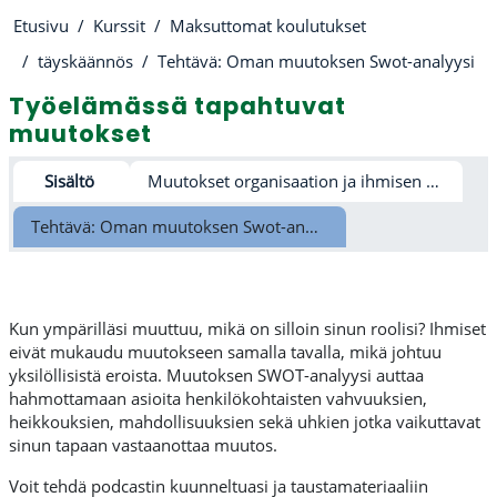
Etusivu
Kurssit
Maksuttomat koulutukset
täyskäännös
Tehtävä: Oman muutoksen Swot-analyysi
Työelämässä tapahtuvat
muutokset
Osion ääriviiva
Sisältö
Muutokset organisaation ja ihmisen näkökulmasta
Tehtävä: Oman muutoksen Swot-analyysi
Kun ympärilläsi muuttuu, mikä on silloin sinun roolisi? Ihmiset
eivät mukaudu muutokseen samalla tavalla, mikä johtuu
yksilöllisistä eroista. Muutoksen SWOT-analyysi auttaa
hahmottamaan asioita henkilökohtaisten vahvuuksien,
heikkouksien, mahdollisuuksien sekä uhkien jotka vaikuttavat
sinun tapaan vastaanottaa muutos.
Voit tehdä podcastin kuunneltuasi ja taustamateriaaliin