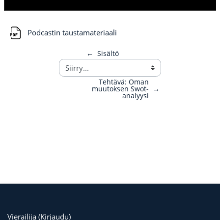
Tiedosto
Podcastin taustamateriaali
←
Sisältö
Tehtävä: Oman
muutoksen Swot-
→
analyysi
Vierailija (
Kirjaudu
)