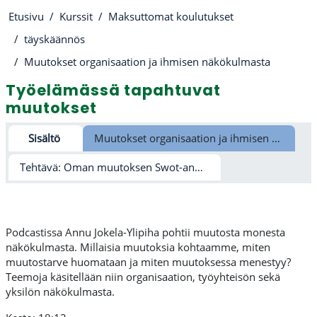
Etusivu
Kurssit
Maksuttomat koulutukset
täyskäännös
Muutokset organisaation ja ihmisen näkökulmasta
Työelämässä tapahtuvat
muutokset
Osion ääriviiva
Sisältö
Muutokset organisaation ja ihmisen näkökulmasta
Tehtävä: Oman muutoksen Swot-analyysi
Podcastissa Annu Jokela-Ylipiha pohtii muutosta monesta
näkökulmasta. Millaisia muutoksia kohtaamme, miten
muutostarve huomataan ja miten muutoksessa menestyy?
Teemoja käsitellään niin organisaation, työyhteisön sekä
yksilön näkökulmasta.