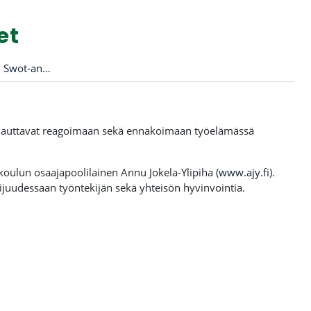
et
Tehtävä: Oman muutoksen Swot-analyysi
 auttavat reagoimaan sekä ennakoimaan työelämässä
oulun osaajapoolilainen Annu Jokela-Ylipiha (
www.ajy.fi
).
uudessaan työntekijän sekä yhteisön hyvinvointia.