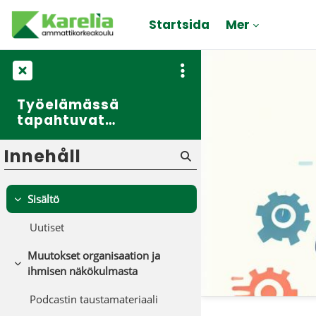
Gå direkt till huvudinnehåll
Startsida
Mer
Työelämässä
tapahtuvat
muutokset
Innehåll
Sisältö
Fäll ihop
Uutiset
Muutokset organisaation ja
Fäll ihop
ihmisen näkökulmasta
Podcastin taustamateriaali