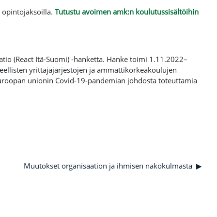
opintojaksoilla.
Tutustu avoimen amk:n koulutussisältöihin
aatio (React Itä-Suomi) -hanketta. Hanke toimi 1.11.2022–
llisten yrittäjäjärjestöjen ja ammattikorkeakoulujen
Euroopan unionin Covid-19-pandemian johdosta toteuttamia
Muutokset organisaation ja ihmisen näkökulmasta
▶︎