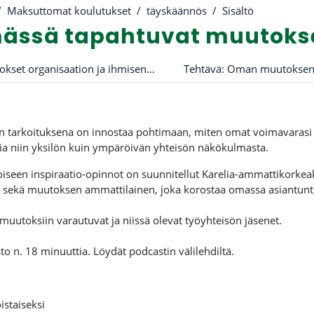
Maksuttomat koulutukset
täyskäännös
Sisältö
ässä tapahtuvat muutoks
översikt
Muutokset organisaation ja ihmisen näkökulmasta
 tarkoituksena on innostaa pohtimaan, miten omat voimavarasi
a niin yksilön kuin ympäröivän yhteisön näkökulmasta.
iseen inspiraatio-opinnot on suunnitellut Karelia-ammattikorkeak
sekä muutoksen ammattilainen, joka korostaa omassa asiantuntij
uutoksiin varautuvat ja niissä olevat työyhteisön jäsenet.
to n. 18 minuuttia. Löydät podcastin välilehdiltä.
istaiseksi