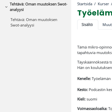
Startsida
Kurser
Tehtävä: Oman muutoksen Swot-
Fäll ihop
analyysi
Työeläm
Tehtävä: Oman muutoksen
Avsnitts
Sisältö
Swot-analyysi
Tämä mikro-opinnon
tapahtuvia muutoksi
Täyskäännöksestä to
Hän on koulutuksen 
Kenelle:
Työelämän m
Kesto:
Podcastin kes
Kieli:
suomi
Voimassaoloaika:
To