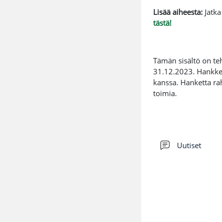
Lisää aiheesta:
Jatk
tästä!
Tämän sisältö on t
31.12.2023. Hankkee
kanssa.
Hanketta ra
toimia.
Foru
Uutiset