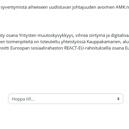
a syventymistä aiheeseen uudistuvan johtajuuden avoimen AMK:n 
ehty osana
Yritysten muutoskyvykkyys, vihreä siirtymä ja digitalis
n toimenpiteitä on toteutettu yhteistyössä Kauppakamarien, aluee
hoitti Euroopan sosiaalirahaston REACT-EU-rahoituksella osana 
m