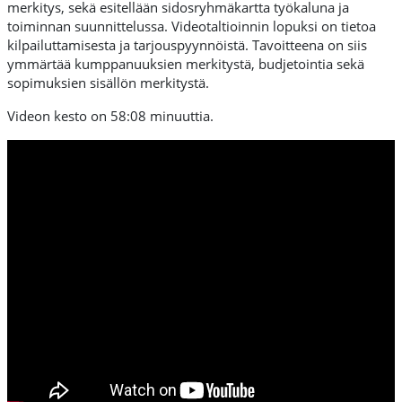
merkitys, sekä esitellään sidosryhmäkartta työkaluna ja
toiminnan suunnittelussa. Videotaltioinnin lopuksi on tietoa
kilpailuttamisesta ja tarjouspyynnöistä. Tavoitteena on siis
ymmärtää kumppanuuksien merkitystä, budjetointia sekä
sopimuksien sisällön merkitystä.
Videon kesto on 58:08 minuuttia.