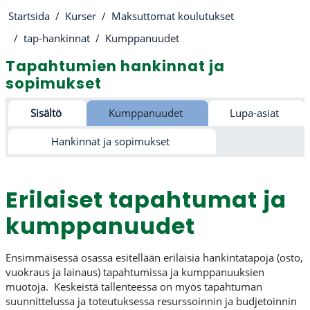
Startsida
Kurser
Maksuttomat koulutukset
tap-hankinnat
Kumppanuudet
Tapahtumien hankinnat ja
sopimukset
Avsnittsöversikt
Sisältö
Kumppanuudet
Lupa-asiat
Hankinnat ja sopimukset
Erilaiset tapahtumat ja
kumppanuudet
Ensimmäisessä osassa esitellään erilaisia hankintatapoja (osto,
vuokraus ja lainaus) tapahtumissa ja kumppanuuksien
muotoja. Keskeistä tallenteessa on myös tapahtuman
suunnittelussa ja toteutuksessa resurssoinnin ja budjetoinnin