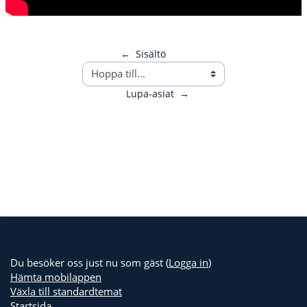
←
Sisältö
Lupa-asiat
→
Du besöker oss just nu som gäst (
Logga in
)
Hämta mobilappen
Växla till standardtemat
Startsida