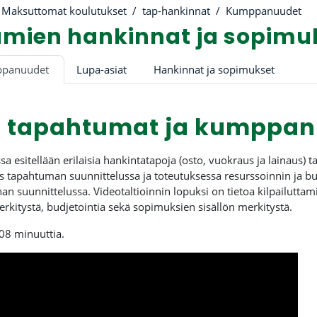
Maksuttomat koulutukset
tap-hankinnat
Kumppanuudet
mien hankinnat ja sopimu
riviiva
panuudet
Lupa-asiat
Hankinnat ja sopimukset
et tapahtumat ja kumppa
a esitellään erilaisia hankintatapoja (osto, vuokraus ja lainaus
s tapahtuman suunnittelussa ja toteutuksessa resurssoinnin ja bu
an suunnittelussa. Videotaltioinnin lopuksi on tietoa kilpailutta
itystä, budjetointia sekä sopimuksien sisällön merkitystä.
08 minuuttia.