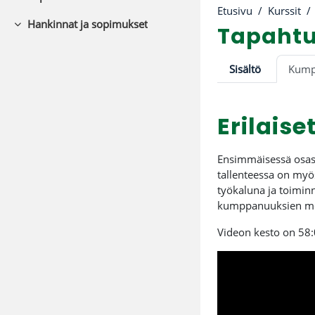
Tiivistä
Etusivu
Kurssit
Hankinnat ja sopimukset
Tapahtu
Tiivistä
Osion ää
Sisältö
Kump
Erilais
Ensimmäisessä osass
tallenteessa on myö
työkaluna ja toiminn
kumppanuuksien merk
Videon kesto on 58: