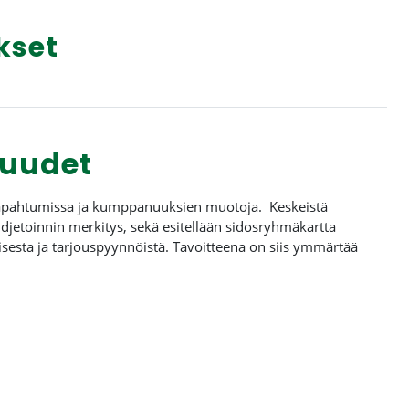
kset
nuudet
) tapahtumissa ja kumppanuuksien muotoja. Keskeistä
djetoinnin merkitys, sekä esitellään sidosryhmäkartta
misesta ja tarjouspyynnöistä. Tavoitteena on siis ymmärtää