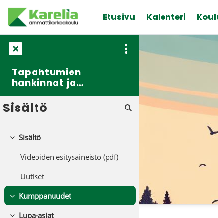
Siirry pääsisältöön
Etusivu
Kalenteri
Koul
Tapahtumien
hankinnat ja
sopimukset
Sisältö
Sisältö
Tiivistä
Videoiden esitysaineisto (pdf)
Uutiset
Kumppanuudet
Tiivistä
Lupa-asiat