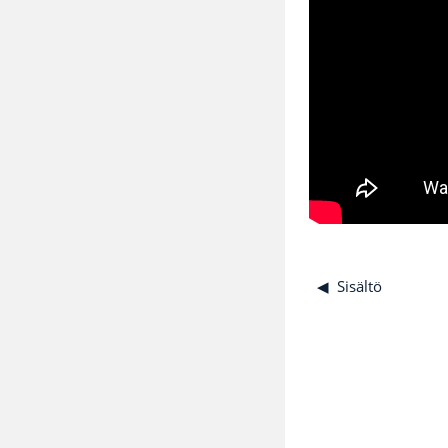
◀︎
Sisältö